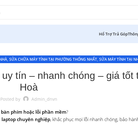
Hổ Trợ Trả Góp
Thôn
,
,
 NHÀ
SỬA CHỮA MÁY TÍNH TẠI PHƯỜNG THỐNG NHẤT
SỬA MÁY TÍNH TẠI N
SỬA MÁY TÍNH TẠI NHÀ BIÊN HÒA
uy tín – nhanh chóng – giá tốt 
Hoà
Posted by
Admin_dnvn
 bàn phím hoặc lỗi phần mềm
?
a laptop chuyên nghiệp
, khắc phục mọi lỗi nhanh chóng, bảo hành