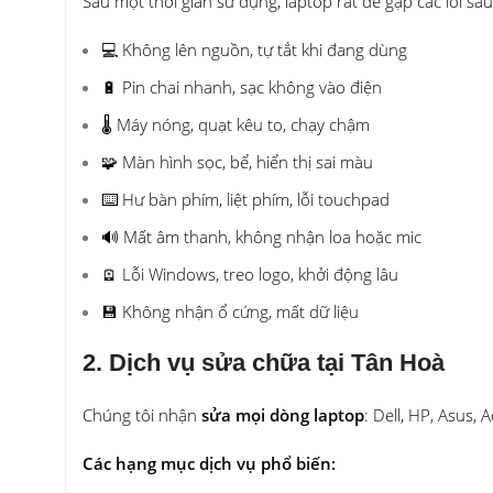
Sau một thời gian sử dụng, laptop rất dễ gặp các lỗi sau
💻 Không lên nguồn, tự tắt khi đang dùng
🔋 Pin chai nhanh, sạc không vào điện
🌡 Máy nóng, quạt kêu to, chạy chậm
🧩 Màn hình sọc, bể, hiển thị sai màu
⌨️ Hư bàn phím, liệt phím, lỗi touchpad
🔊 Mất âm thanh, không nhận loa hoặc mic
🪫 Lỗi Windows, treo logo, khởi động lâu
💾 Không nhận ổ cứng, mất dữ liệu
2. Dịch vụ sửa chữa tại Tân Hoà
Chúng tôi nhận
sửa mọi dòng laptop
: Dell, HP, Asus,
Các hạng mục dịch vụ phổ biến: