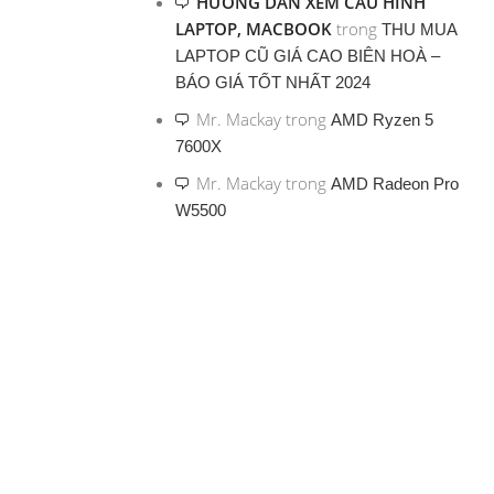
HƯỚNG DẪN XEM CẤU HÌNH
LAPTOP, MACBOOK
trong
THU MUA
LAPTOP CŨ GIÁ CAO BIÊN HOÀ –
BÁO GIÁ TỐT NHẤT 2024
Mr. Mackay
trong
AMD Ryzen 5
7600X
Mr. Mackay
trong
AMD Radeon Pro
W5500