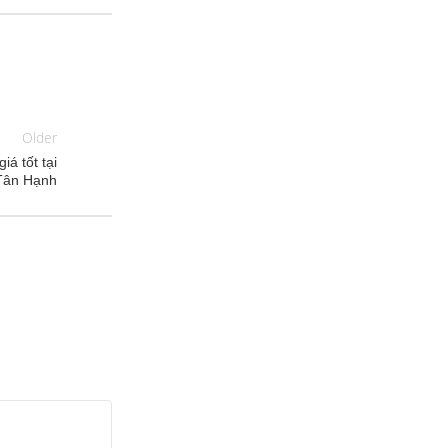
Older
iá tốt tại
Tân Hạnh