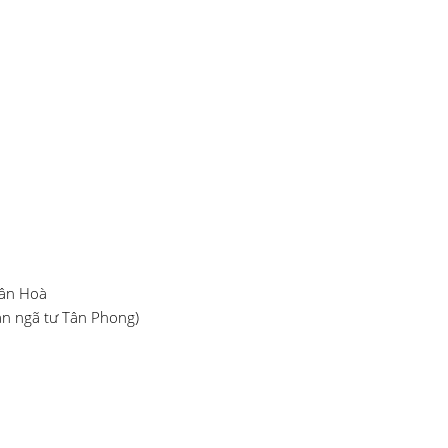
h
Tân Hoà
Gần ngã tư Tân Phong)