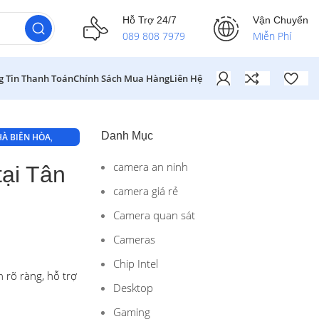
Hỗ Trợ 24/7
Vận Chuyển
089 808 7979
Miễn Phí
g Tin Thanh Toán
Chính Sách Mua Hàng
Liên Hệ
,
Danh Mục
HÀ BIÊN HÒA
camera an ninh
tại Tân
camera giá rẻ
Camera quan sát
Cameras
Chip Intel
 rõ ràng, hỗ trợ
Desktop
Gaming