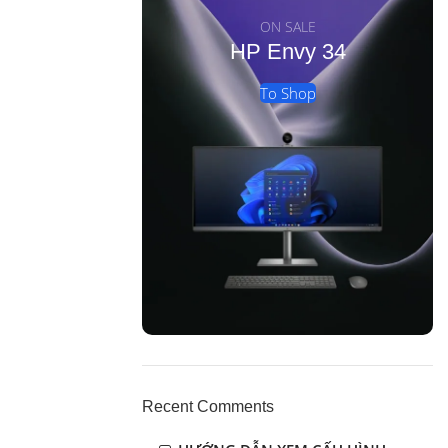
ON SALE
HP Envy 34
To Shop
Recent Comments