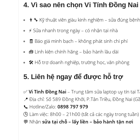
4. Vì sao nên chọn Vi Tính Đồng Nai
👨‍🔧 Kỹ thuật viên giàu kinh nghiệm – sửa đúng bện
⚡ Sửa nhanh trong ngày – có nhận tại nhà
🧾 Báo giá minh bạch – không phát sinh chi phí
🧰 Linh kiện chính hãng – bảo hành lâu dài
🛠 Hỗ trợ doanh nghiệp, trường học, văn phòng
5. Liên hệ ngay để được hỗ trợ
✅
Vi Tính Đồng Nai
– Trung tâm sửa laptop uy tín tại 
📍 Địa chỉ: Số 589 Đồng Khởi, P.Tân Triều, Đồng Nai (
📞 Hotline/Zalo:
0898 797 979
🕓 Làm việc: 8h00 – 21h00 (tất cả các ngày trong tuần)
💬 Nhận
sửa tại chỗ – lấy liền – bảo hành tận nơi