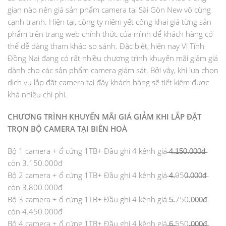
gian nào nên giá sản phẩm camera tại Sài Gòn New vô cùng
cạnh tranh. Hiện tại, công ty niêm yết công khai giá từng sản
phẩm trên trang web chính thức của mình để khách hàng có
thể dễ dàng tham khảo so sánh. Đặc biệt, hiện nay Vi Tính
Đồng Nai đang có rất nhiều chương trình khuyến mãi giảm giá
dành cho các sản phẩm camera giám sát. Bởi vậy, khi lựa chọn
dịch vụ lắp đặt camera tại đây khách hàng sẽ tiết kiệm được
khá nhiều chi phí.
CHƯƠNG TRÌNH KHUYẾN MÃI GIÁ GIẢM KHI LẮP ĐẶT
TRỌN BỘ CAMERA TẠI BIÊN HOÀ
Bộ 1 camera + ổ cứng 1TB+ Đầu ghi 4 kênh giá ̶4̶̶.̶̶1̶̶5̶̶0̶̶.̶̶0̶̶0̶̶0̶̶đ̶
còn 3.150.000đ
Bộ 2 camera + ổ cứng 1TB+ Đầu ghi 4 kênh giá ̶4̶.̶950̶.̶0̶0̶0̶đ̶
còn 3.800.000đ
Bộ 3 camera + ổ cứng 1TB+ Đầu ghi 4 kênh giá ̶5̶.̶750.̶0̶0̶0̶đ̶
còn 4.450.000đ
Bộ 4 camera + ổ cứng 1TB+ Đầu ghi 4 kênh giá ̶6̶.̶550.̶0̶0̶0̶đ̶