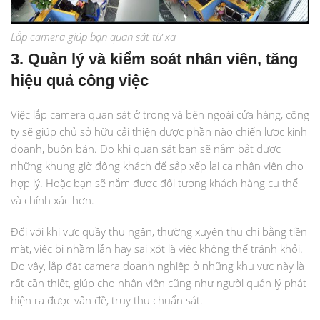
Lắp camera giúp bạn quan sát từ xa
3. Quản lý và kiểm soát nhân viên, tăng
hiệu quả công việc
Việc lắp camera quan sát ở trong và bên ngoài cửa hàng, công
ty sẽ giúp chủ sở hữu cải thiện được phần nào chiến lược kinh
doanh, buôn bán. Do khi quan sát bạn sẽ nắm bắt được
những khung giờ đông khách để sắp xếp lại ca nhân viên cho
hợp lý. Hoặc bạn sẽ nắm được đối tượng khách hàng cụ thể
và chính xác hơn.
Đối với khi vực quầy thu ngân, thường xuyên thu chi bằng tiền
mặt, việc bị nhầm lẫn hay sai xót là việc không thể tránh khỏi.
Do vậy, lắp đặt camera doanh nghiệp ở những khu vực này là
rất cần thiết, giúp cho nhân viên cũng như người quản lý phát
hiện ra được vấn đề, truy thu chuẩn sát.