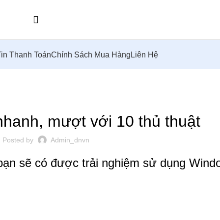
in Thanh Toán
Chính Sách Mua Hàng
Liên Hệ
,
A MÁY TÍNH TẠI NHÀ
UNCATEGORIZED
nhanh, mượt với 10 thủ thuật
Posted by
Admin_dnvn
 bạn sẽ có được trải nghiệm sử dụng Windo