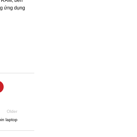
ớ RAM, bên
ững ứng dụng
Older
in laptop