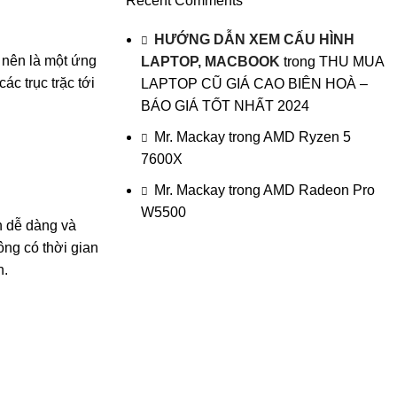
Recent Comments
HƯỚNG DẪN XEM CẤU HÌNH
 nên là một ứng
LAPTOP, MACBOOK
trong
THU MUA
c trục trặc tới
LAPTOP CŨ GIÁ CAO BIÊN HOÀ –
BÁO GIÁ TỐT NHẤT 2024
Mr. Mackay
trong
AMD Ryzen 5
7600X
Mr. Mackay
trong
AMD Radeon Pro
W5500
h dễ dàng và
ông có thời gian
n.