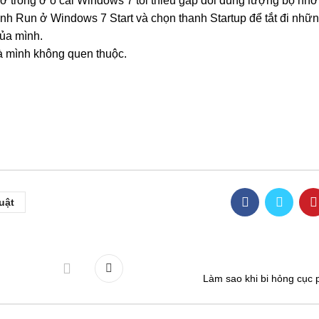
ớ trống ở ổ cài Windows 7 tối thiểu gấp đôi dung lượng bộ nh
ình Run ở Windows 7 Start và chọn thanh Startup để tắt đi nh
của mình.
 mình không quen thuộc.
uật
Làm sao khi bi hỏng cục p