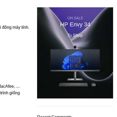
ON SALE
HP Envy 34
i động máy tính.
To Shop
 MacAfee, …
trình giống