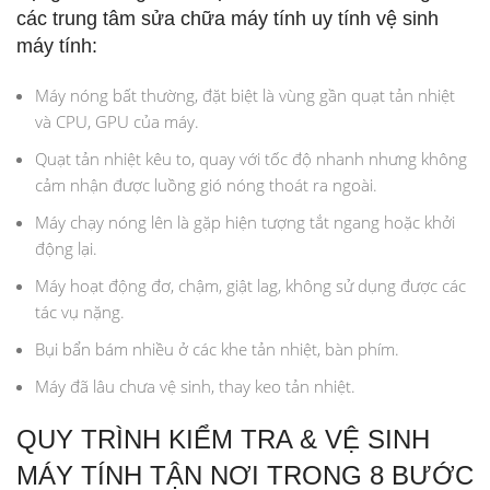
các trung tâm sửa chữa máy tính uy tính vệ sinh
máy tính:
Máy nóng bất thường, đặt biệt là vùng gần quạt tản nhiệt
và CPU, GPU của máy.
Quạt tản nhiệt kêu to, quay với tốc độ nhanh nhưng không
cảm nhận được luồng gió nóng thoát ra ngoài.
Máy chạy nóng lên là gặp hiện tượng tắt ngang hoặc khởi
động lại.
Máy hoạt động đơ, chậm, giật lag, không sử dụng được các
tác vụ nặng.
Bụi bẩn bám nhiều ở các khe tản nhiệt, bàn phím.
Máy đã lâu chưa vệ sinh, thay keo tản nhiệt.
QUY TRÌNH KIỂM TRA & VỆ SINH
MÁY TÍNH TẬN NƠI TRONG 8 BƯỚC