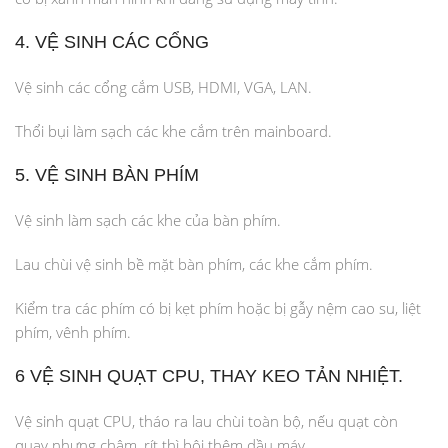
4. VỆ SINH CÁC CỔNG
Vệ sinh các cổng cắm USB, HDMI, VGA, LAN.
Thổi bụi làm sạch các khe cắm trên mainboard.
5. VỆ SINH BÀN PHÍM
Vệ sinh làm sạch các khe của bàn phím.
Lau chùi vệ sinh bề mặt bàn phím, các khe cắm phím.
Kiểm tra các phím có bị kẹt phím hoặc bị gẫy nệm cao su, liệt
phím, vênh phím.
6 VỆ SINH QUẠT CPU, THAY KEO TẢN NHIỆT.
Vệ sinh quạt CPU, tháo ra lau chùi toàn bộ, nếu quạt còn
quay nhưng chậm, rít thì bôi thêm dầu máy.