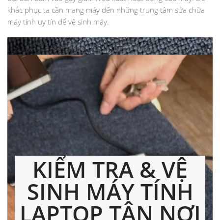
khắc phục ta cần mang máy đến những trung tâm sửa chữa
máy tính uy tín để vệ sinh máy.
KIỂM TRA & VỆ
SINH MÁY TÍNH
LAPTOP TẬN NƠI