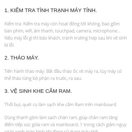
1. KIỂM TRA TÌNH TRẠNH MÁY TÍNH.
Kiểm tra: Kiểm tra máy còn hoạt động tốt không, bao gồm
bàn phím, wifi, âm thanh, touchpad, camera, microphone…
Nếu máy lỗi gì thì báo khách, tránh trường hợp sau khi vệ sinh
bị lỗi.
2. THÁO MÁY.
Tiến hành tháo máy: Bắt đầu tháo ốc vít máy ra, tùy máy có
thể tháo từng bộ phận ra trước, ra sau.
3. VỆ SINH KHE CẮM RAM.
Thổi bụi, quét cọ làm sạch khe cắm Ram trên mainboard.
Dùng thanh gôm làm sạch chân ram, giúp chân ram tăng
điểm tiếp xúc giữa ram và mainboard, 1 trong cách giảm nguy
cơ bị xanh màn hình khi đang sử dụng máy tính.