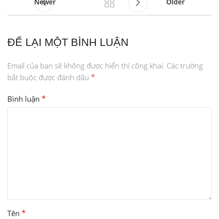
Newer
Older
ĐỂ LẠI MỘT BÌNH LUẬN
Email của bạn sẽ không được hiển thị công khai.
Các trường
*
bắt buộc được đánh dấu
*
Bình luận
*
Tên