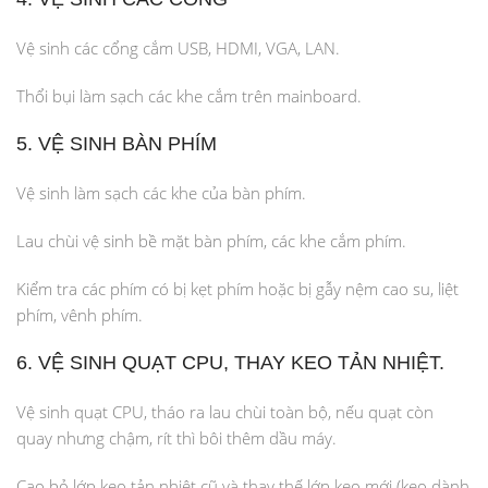
Vệ sinh các cổng cắm USB, HDMI, VGA, LAN.
Thổi bụi làm sạch các khe cắm trên mainboard.
5. VỆ SINH BÀN PHÍM
Vệ sinh làm sạch các khe của bàn phím.
Lau chùi vệ sinh bề mặt bàn phím, các khe cắm phím.
Kiểm tra các phím có bị kẹt phím hoặc bị gẫy nệm cao su, liệt
phím, vênh phím.
6. VỆ SINH QUẠT CPU, THAY KEO TẢN NHIỆT.
Vệ sinh quạt CPU, tháo ra lau chùi toàn bộ, nếu quạt còn
quay nhưng chậm, rít thì bôi thêm dầu máy.
Cạo bỏ lớp keo tản nhiệt cũ và thay thế lớp keo mới (keo dành