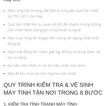
Máy nóng bất thường, đặt biệt là vùng gần quạt tản nhiệt
và CPU, GPU của máy.
Quạt tản nhiệt kêu to, quay với tốc độ nhanh nhưng không
cảm nhận được luồng gió nóng thoát ra ngoài.
Máy chạy nóng lên là gặp hiện tượng tắt ngang hoặc khởi
động lại.
Máy hoạt động đơ, chậm, giật lag, không sử dụng được các
tác vụ nặng.
Bụi bẩn bám nhiều ở các khe tản nhiệt, bàn phím.
Máy đã lâu chưa vệ sinh, thay keo tản nhiệt.
QUY TRÌNH KIỂM TRA & VỆ SINH
MÁY TÍNH TẬN NƠI TRONG 8 BƯỚC
1. KIỂM TRA TÌNH TRẠNH MÁY TÍNH.