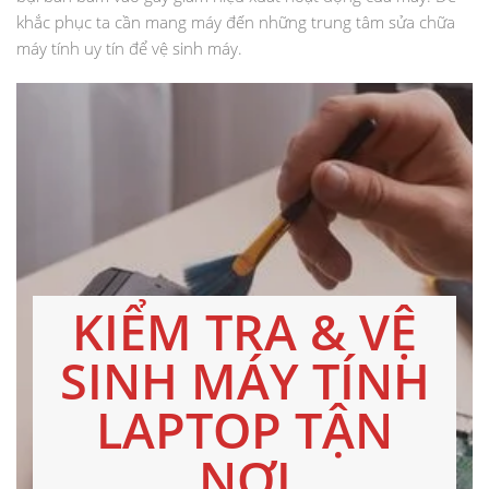
khắc phục ta cần mang máy đến những trung tâm sửa chữa
máy tính uy tín để vệ sinh máy.
KIỂM TRA & VỆ
SINH MÁY TÍNH
LAPTOP TẬN
NƠI