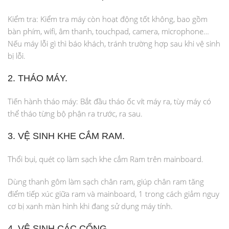
Kiểm tra: Kiểm tra máy còn hoạt động tốt không, bao gồm
bàn phím, wifi, âm thanh, touchpad, camera, microphone…
Nếu máy lỗi gì thì báo khách, tránh trường hợp sau khi vệ sinh
bị lỗi.
2. THÁO MÁY.
Tiến hành tháo máy: Bắt đầu tháo ốc vít máy ra, tùy máy có
thể tháo từng bộ phận ra trước, ra sau.
3. VỆ SINH KHE CẮM RAM.
Thổi bụi, quét cọ làm sạch khe cắm Ram trên mainboard.
Dùng thanh gôm làm sạch chân ram, giúp chân ram tăng
điểm tiếp xúc giữa ram và mainboard, 1 trong cách giảm nguy
cơ bị xanh màn hình khi đang sử dụng máy tính.
4. VỆ SINH CÁC CỔNG