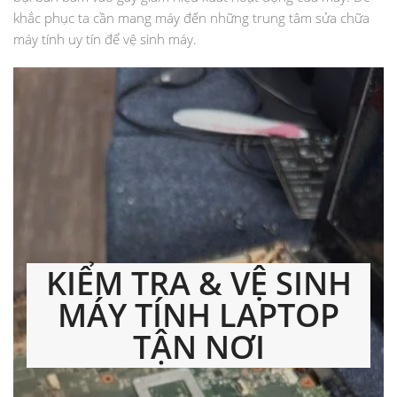
khắc phục ta cần mang máy đến những trung tâm sửa chữa
máy tính uy tín để vệ sinh máy.
KIỂM TRA & VỆ SINH
MÁY TÍNH LAPTOP
TẬN NƠI