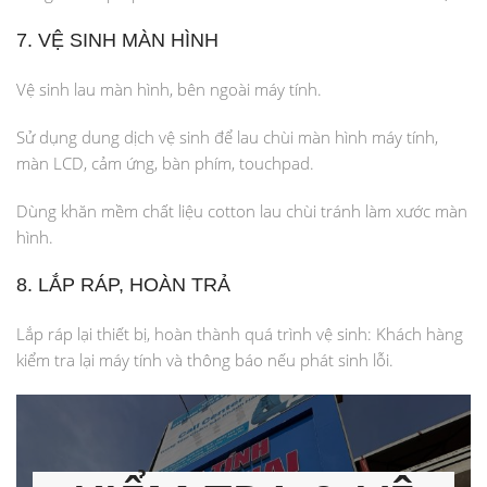
7. VỆ SINH MÀN HÌNH
Vệ sinh lau màn hình, bên ngoài máy tính.
Sử dụng dung dịch vệ sinh để lau chùi màn hình máy tính,
màn LCD, cảm ứng, bàn phím, touchpad.
Dùng khăn mềm chất liệu cotton lau chùi tránh làm xước màn
hình.
8. LẮP RÁP, HOÀN TRẢ
Lắp ráp lại thiết bị, hoàn thành quá trình vệ sinh: Khách hàng
kiểm tra lại máy tính và thông báo nếu phát sinh lỗi.