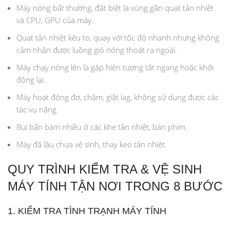
Máy nóng bất thường, đặt biệt là vùng gần quạt tản nhiệt
và CPU, GPU của máy.
Quạt tản nhiệt kêu to, quay với tốc độ nhanh nhưng không
cảm nhận được luồng gió nóng thoát ra ngoài.
Máy chạy nóng lên là gặp hiện tượng tắt ngang hoặc khởi
động lại.
Máy hoạt động đơ, chậm, giật lag, không sử dụng được các
tác vụ nặng.
Bụi bẩn bám nhiều ở các khe tản nhiệt, bàn phím.
Máy đã lâu chưa vệ sinh, thay keo tản nhiệt.
QUY TRÌNH KIỂM TRA & VỆ SINH
MÁY TÍNH TẬN NƠI TRONG 8 BƯỚC
1. KIỂM TRA TÌNH TRẠNH MÁY TÍNH