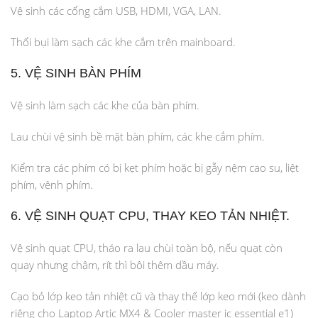
Vệ sinh các cổng cắm USB, HDMI, VGA, LAN.
Thổi bụi làm sạch các khe cắm trên mainboard.
5. VỆ SINH BÀN PHÍM
Vệ sinh làm sạch các khe của bàn phím.
Lau chùi vệ sinh bề mặt bàn phím, các khe cắm phím.
Kiểm tra các phím có bị kẹt phím hoặc bị gẫy nệm cao su, liệt
phím, vênh phím.
6. VỆ SINH QUẠT CPU, THAY KEO TẢN NHIỆT.
Vệ sinh quạt CPU, tháo ra lau chùi toàn bộ, nếu quạt còn
quay nhưng chậm, rít thì bôi thêm dầu máy.
Cạo bỏ lớp keo tản nhiệt cũ và thay thế lớp keo mới (keo dành
riêng cho Laptop Artic MX4 & Cooler master ic essential e1)