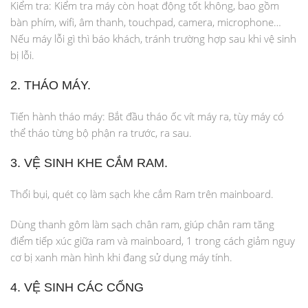
Kiểm tra: Kiểm tra máy còn hoạt động tốt không, bao gồm
bàn phím, wifi, âm thanh, touchpad, camera, microphone…
Nếu máy lỗi gì thì báo khách, tránh trường hợp sau khi vệ sinh
bị lỗi.
2. THÁO MÁY.
Tiến hành tháo máy: Bắt đầu tháo ốc vít máy ra, tùy máy có
thể tháo từng bộ phận ra trước, ra sau.
3. VỆ SINH KHE CẮM RAM.
Thổi bụi, quét cọ làm sạch khe cắm Ram trên mainboard.
Dùng thanh gôm làm sạch chân ram, giúp chân ram tăng
điểm tiếp xúc giữa ram và mainboard, 1 trong cách giảm nguy
cơ bị xanh màn hình khi đang sử dụng máy tính.
4. VỆ SINH CÁC CỔNG