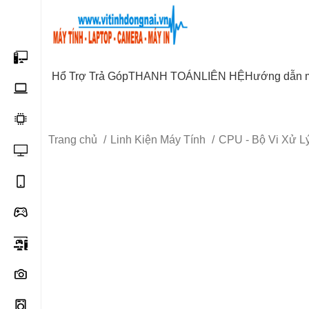
Start typing to see posts you are looking for.
Hổ Trợ Trả Góp
THANH TOÁN
LIÊN HỆ
Hướng dẫn 
Trang chủ
Linh Kiện Máy Tính
CPU - Bộ Vi Xử L
-2%