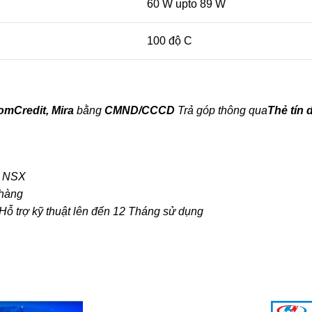
60 W upto 89 W
100 độ C
mCredit, Mira
bằng
CMND/CCCD
Trả
góp
thông qua
Thẻ tín 
i NSX
 hàng
Hỗ trợ kỹ thuật lên đến 12 Tháng sử dụng