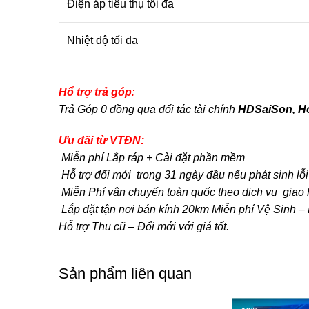
Điện áp tiêu thụ tối đa
Nhiệt độ tối đa
Hổ trợ trả góp
:
Trả
Góp
0 đồng qua đối
tác
tài
chính
HDSaiSon, Ho
Ưu đãi từ VTĐN:
Miễn phí Lắp ráp + Cài đặt phần mềm
Hỗ trợ đổi mới trong 31 ngày đầu nếu phát sinh lỗ
Miễn Phí vận chuyển toàn quốc theo dịch vụ giao
Lắp đặt tận nơi bán kính 20km
Miễn phí Vệ Sinh – 
Hỗ trợ Thu cũ – Đổi mới với giá tốt.
Sản phẩm liên quan