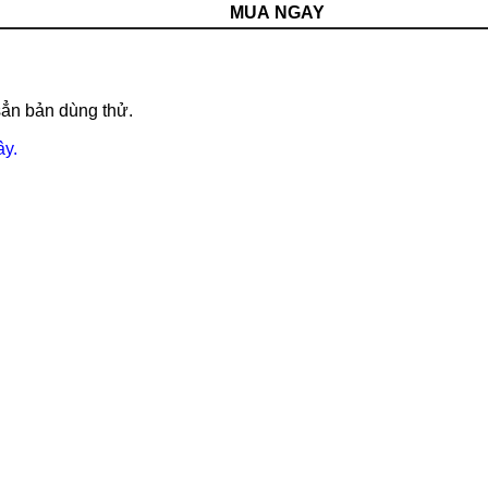
MUA NGAY
sẳn bản dùng thử.
ây.