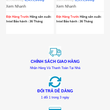
16 LUỒNG,18MB
8 LUỒNG |
Xem Nhanh
Xem Nhanh
CACHE, RAPTOR
SOCKET 1700)
Hã
LAKE)
36
Đặt Hàng Trước
Hãng sản xuất:
Đặt Hàng Trước
Hãng sản xuất:
Intel
Bảo hành : 36 Tháng
Intel
Bảo hành : 36 Tháng
CHÍNH SÁCH GIAO HÀNG
Nhận Hàng Và Thanh Toán Tại Nhà
ĐỔI TRẢ DỄ DÀNG
1 đổi 1 trong 3 ngày