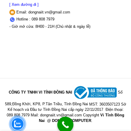
[ Xem đường đi ]
Email:
dongnaiit.vn@gmail.com
Hotline : 089 808 7979
- Giờ mở cửa: 8H00 - 21H (Chủ nhật & ngày lễ)
CÔNG TY TNHH VI TÍNH ĐỒNG NAI
Số
589,Đồng Khởi, KP8, P.Tân Triều, Tỉnh Đồng Nai
MST: 3603507123 Sở
Kế hoạch và Đầu tư Tỉnh Đồng Nai cấp ngày 22/11/2017
Điện thoại:
089 808 7979 Mail:
dongnaiit.vn@gmail.com
Copyright
Vi Tính Đồng
Nai
@
DONGNAICOMPUTER
.