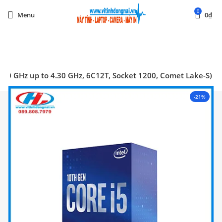
0
Menu
0
₫
Start typing to see posts you are looking for.
.90 GHz up to 4.30 GHz, 6C12T, Socket 1200, Comet Lake-S)
-21%