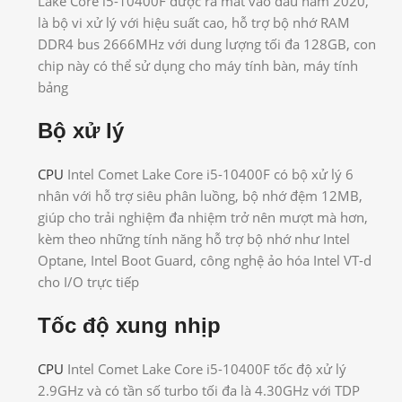
Lake Core i5-10400F được ra mắt vào đầu năm 2020,
là bộ vi xử lý với hiệu suất cao, hỗ trợ bộ nhớ RAM
DDR4 bus 2666MHz với dung lượng tối đa 128GB, con
chip này có thể sử dụng cho máy tính bàn, máy tính
bảng
Bộ xử lý
CPU
Intel Comet Lake Core i5-10400F có bộ xử lý 6
nhân với hỗ trợ siêu phân luồng, bộ nhớ đệm 12MB,
giúp cho trải nghiệm đa nhiệm trở nên mượt mà hơn,
kèm theo những tính năng hỗ trợ bộ nhớ như Intel
Optane, Intel Boot Guard, công nghệ ảo hóa Intel VT-d
cho I/O trực tiếp
Tốc độ xung nhịp
CPU
Intel Comet Lake Core i5-10400F tốc độ xử lý
2.9GHz và có tần số turbo tối đa là 4.30GHz với TDP