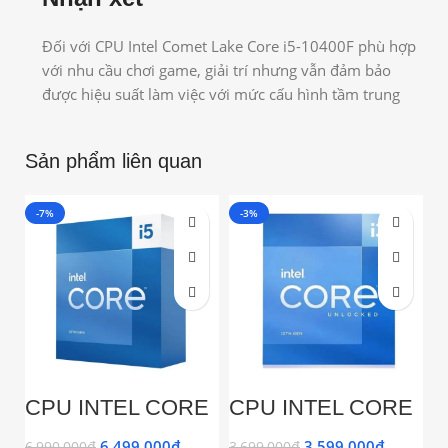
Đối với CPU Intel Comet Lake Core i5-10400F phù hợp
với nhu cầu chơi game, giải trí nhưng vẫn đảm bảo
được hiệu suất làm việc với mức cấu hình tầm trung
Sản phẩm liên quan
-7%
-3%
-
C
P
(
CPU INTEL CORE
CPU INTEL CORE
1,
4
I5-13400 (UP TO
I3 13100F (UP TO
X
4.60GHZ, 10 NHÂN
4.5 GHZ | 4 NHÂN |
6,499,000
₫
3,599,000
₫
6,990,000
₫
3,699,000
₫