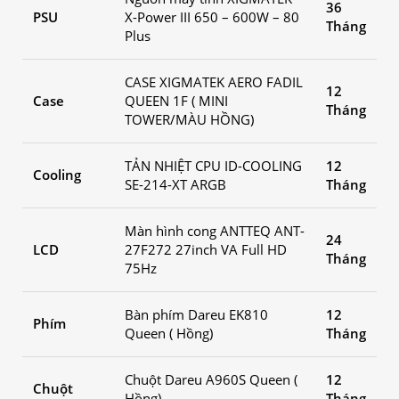
36
PSU
X-Power III 650 – 600W – 80
Tháng
Plus
CASE XIGMATEK AERO FADIL
12
Case
QUEEN 1F ( MINI
Tháng
TOWER/MÀU HỒNG)
TẢN NHIỆT CPU ID-COOLING
12
Cooling
SE-214-XT ARGB
Tháng
Màn hình cong ANTTEQ ANT-
24
LCD
27F272 27inch VA Full HD
Tháng
75Hz
Bàn phím Dareu EK810
12
Phím
Queen ( Hồng)
Tháng
Chuột Dareu A960S Queen (
12
Chuột
Hồng)
Tháng