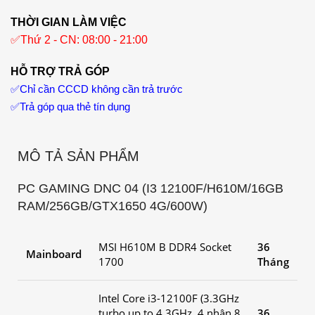
THỜI GIAN LÀM VIỆC
✅
Thứ 2 - CN: 08:00 - 21:00
HỖ TRỢ TRẢ GÓP
✅
Chỉ cần CCCD không cần trả trước
✅
Trả góp qua thẻ tín dụng
MÔ TẢ SẢN PHẨM
PC GAMING DNC 04 (I3 12100F/H610M/16GB
RAM/256GB/GTX1650 4G/600W)
MSI H610M B DDR4 Socket
36
Mainboard
1700
Tháng
Intel Core i3-12100F (3.3GHz
turbo up to 4.3GHz, 4 nhân 8
36