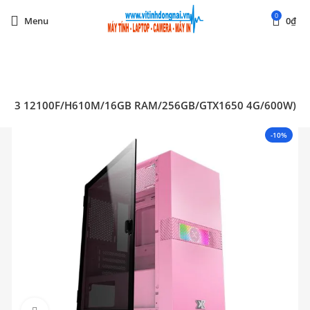
0
Menu
0
₫
Start typing to see posts you are looking for.
4 (I3 12100F/H610M/16GB RAM/256GB/GTX1650 4G/600W)
-10%