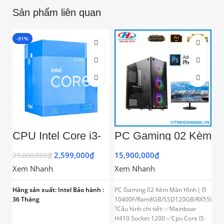
Sản phẩm liên quan
-91%
CPU Intel Core i3-
PC Gaming 02 Kèm
P
12100F (3.3GHz
Màn Hình ( I5
M
turbo up to 4.3GHz,
10400F/Ram8GB/S
1
2,599,000
₫
15,900,000
₫
29,800,000
₫
14
4 nhân 8 luồng,
SD120GB/RX5504
S
Xem Nhanh
Xem Nhanh
X
12MB Cache,
GB/500W)
G
58W)- Socket Intel
LGA 1700)
Hãng sản xuất: Intel
Bảo hành :
PC Gaming 02 Kèm Màn Hình ( I5
36 Tháng
10400F/Ram8GB/SSD120GB/RX5504G
?Cấu hình chi tiết: ✅Mainboar
H410 Socket 1200 ✅Cpu Core I5