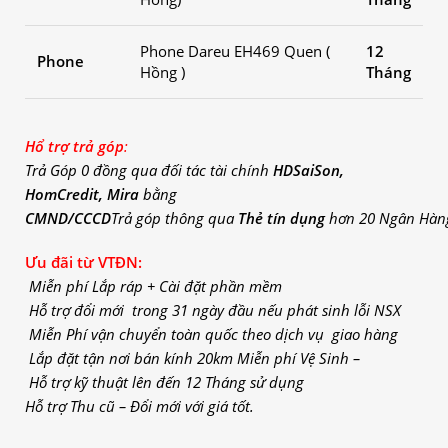
Phone Dareu EH469 Quen (
12
Phone
Hồng )
Tháng
Hổ trợ trả góp
:
Trả
Góp
0 đồng qua đối
tác
tài
chính
HDSaiSon,
HomCredit, Mira
bằng
CMND/CCCD
Trả
góp
thông qua
Thẻ tín dụng
hơn 20 Ngân
Hàn
Ưu đãi từ VTĐN:
Miễn phí Lắp ráp + Cài đặt phần mềm
Hỗ trợ đổi mới trong 31 ngày đầu nếu phát sinh lỗi NSX
Miễn Phí vận chuyển toàn quốc theo dịch vụ giao hàng
Lắp đặt tận nơi bán kính 20km
Miễn phí Vệ Sinh –
Hỗ trợ kỹ thuật lên đến 12 Tháng sử dụng
Hỗ trợ Thu cũ – Đổi mới với giá tốt.