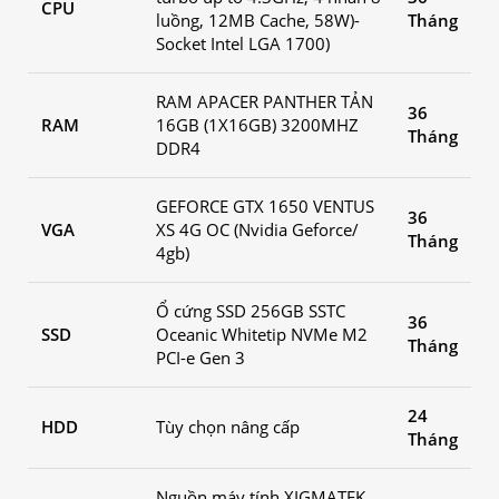
CPU
luồng, 12MB Cache, 58W)-
Tháng
Socket Intel LGA 1700)
RAM APACER PANTHER TẢN
36
RAM
16GB (1X16GB) 3200MHZ
Tháng
DDR4
GEFORCE GTX 1650 VENTUS
36
VGA
XS 4G OC (Nvidia Geforce/
Tháng
4gb)
Ổ cứng SSD 256GB SSTC
36
SSD
Oceanic Whitetip NVMe M2
Tháng
PCI-e Gen 3
24
HDD
Tùy chọn nâng cấp
Tháng
Nguồn máy tính XIGMATEK