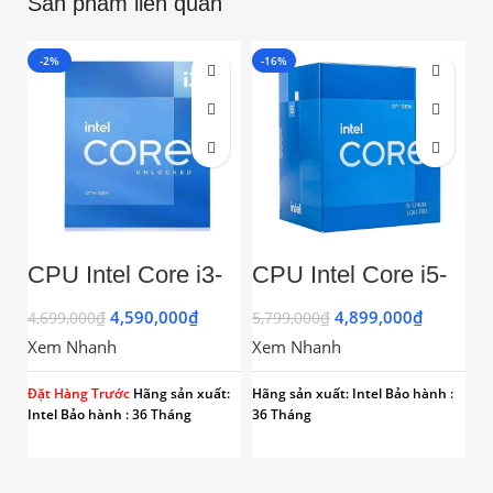
Sản phẩm liên quan
-2%
-16%
-
CPU Intel Core i3-
CPU Intel Core i5-
I
13100 (3.42GHz
12400 (Upto
1
Turbo Upto 4.5GHz,
4.4Ghz, 6 nhân 12
T
4,590,000
₫
4,899,000
₫
4,699,000
₫
5,799,000
₫
5,
4 Nhân 8 Luồng,
luồng, 18MB
N
Xem Nhanh
Xem Nhanh
X
Cache 12MB,
Cache, 65W) –
1
Socket LGA 1700)
Socket Intel LGA
1700)
Đặt Hàng Trước
Hãng sản xuất:
Hãng sản xuất: Intel
Bảo hành :
Hã
Intel
Bảo hành : 36 Tháng
36 Tháng
36