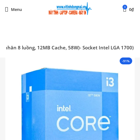
0
Menu
0
₫
Start typing to see posts you are looking for.
, 4 nhân 8 luồng, 12MB Cache, 58W)- Socket Intel LGA 1700)
-91%