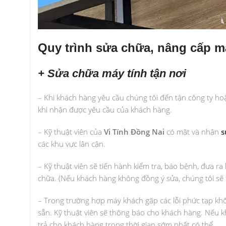
Quy trình sửa chữa, nâng cấp má
+ Sửa chữa máy tính tận nơi
– Khi khách hàng yêu cầu chúng tôi đến tận công ty ho
khi nhận được yêu cầu của khách hàng.
– Kỹ thuật viên của
Vi Tính Đồng Nai
có mặt và nhận
s
các khu vực lân cận.
– Kỹ thuật viên sẽ tiến hành kiểm tra, báo bệnh, đưa ra
chữa. (Nếu khách hàng không đồng ý sửa, chúng tôi sẽ t
– Trong trường hợp máy khách gặp các lỗi phức tạp kh
sẵn. Kỹ thuật viên sẽ thông báo cho khách hàng. Nếu k
trả cho khách hàng trong thời gian sớm nhất có thể.