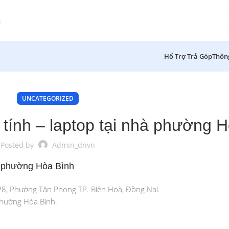
Hổ Trợ Trả Góp
Thôn
UNCATEGORIZED
tính – laptop tại nhà phường 
Posted by
Admin_dnvn
à phường Hòa Bình
P8, Phường Tân Phong TP. Biên Hoà, Đồng Nai.
phường Hòa Bình.