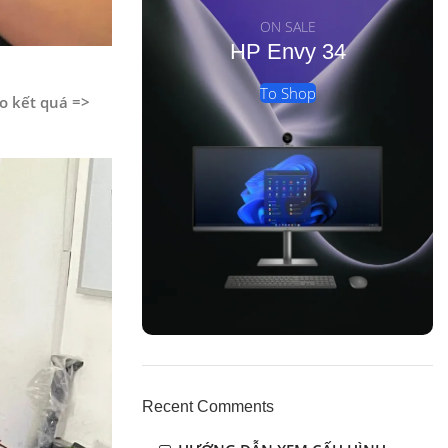
ON SALE
HP Envy 34
To Shop
áo kết quá =>
Recent Comments