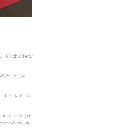
0 – 60 phút kể từ
ố Biên Hoà và
 sẽ tiến hành sửa
úng tôi không có
 về sửa và giao