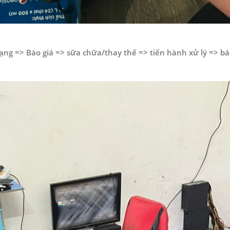
rạng => Báo giá => sữa chữa/thay thế => tiến hành xử lý => b