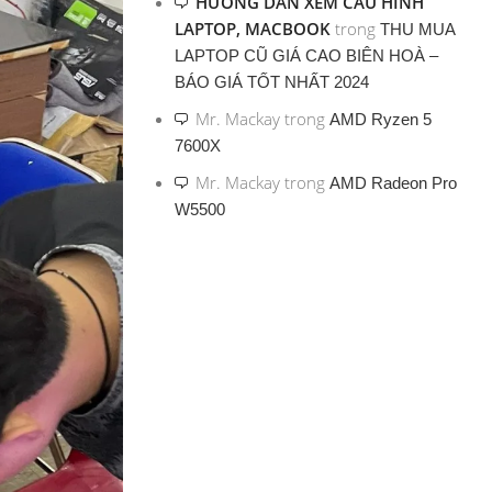
HƯỚNG DẪN XEM CẤU HÌNH
LAPTOP, MACBOOK
trong
THU MUA
LAPTOP CŨ GIÁ CAO BIÊN HOÀ –
BÁO GIÁ TỐT NHẤT 2024
Mr. Mackay
trong
AMD Ryzen 5
7600X
Mr. Mackay
trong
AMD Radeon Pro
W5500