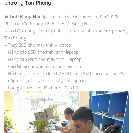
phường Tân Phong
Vi Tính Đồng Nai
địa chỉ số : 589 Đường Đồng Khởi, KP8,
Phường Tân Phong TP. Biên Hoà, Đồng Nai.
Sửa chữa, nâng cấp máy tính – laptop tại nhà khu vực phường
Tân Phong.
– Thay SSD cho máy tính – laptop
– Nâng cấp SSD cho máy tính- laptop
– Nâng cấp Ram cho máy tính – laptop
– Cài đặt lại chương trình cho máy tính
– Hỗ trợ sao chép dữ liệu từ HDD sang SSD khi nâng cấp SSD
– Cập nhật, cài diver cho máy tính laptop
– Báo giá trước khi tiến hành sữa chữa