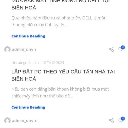
MUA BÁN MÁY TÍNH ĐỒNG BỘ DELL TẠI
BIÊN HOÀ
Qua nhiều năm đầu tư và phát triển, DELL là một
thương hiệu máy tính uy tín...
Continue Reading
0
admin_dnvn
Uncategorized
12 Th12 2024
LẮP ĐẶT PC THEO YÊU CẦU TẬN NHÀ TẠI
BIÊN HOÀ
Nếu bạn còn đăng băn khoan không biết mua một
chiếc máy tính như thế nào để...
Continue Reading
0
admin_dnvn