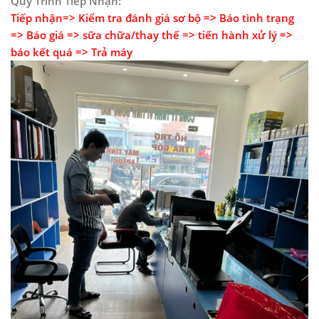
Quy Trình Tiếp Nhận:
Tiếp nhận=> Kiểm tra đánh giá sơ bộ => Báo tình trạng
=> Báo giá => sữa chữa/thay thế => tiến hành xử lý =>
báo kết quá => Trả máy