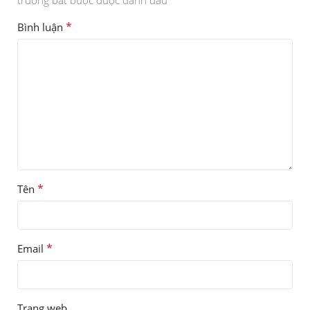
*
trường bắt buộc được đánh dấu
*
Bình luận
*
Tên
*
Email
Trang web