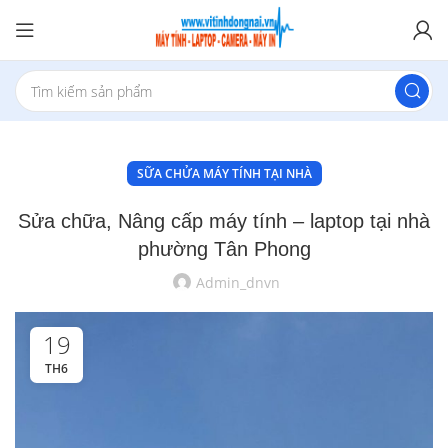
SỮA CHỬA MÁY TÍNH TẠI NHÀ
Sửa chữa, Nâng cấp máy tính – laptop tại nhà
phường Tân Phong
Admin_dnvn
19
TH6