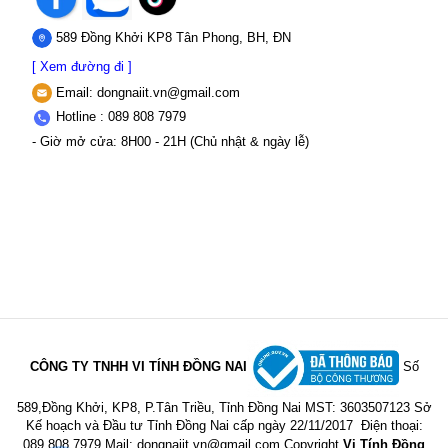
589 Đồng Khởi KP8 Tân Phong, BH, ĐN
[ Xem đường đi ]
Email:
dongnaiit.vn@gmail.com
Hotline : 089 808 7979
- Giờ mở cửa: 8H00 - 21H (Chủ nhật & ngày lễ)
CÔNG TY TNHH VI TÍNH ĐỒNG NAI
Số
589,Đồng Khởi, KP8, P.Tân Triều, Tỉnh Đồng Nai
MST: 3603507123 Sở
Kế hoạch và Đầu tư Tỉnh Đồng Nai cấp ngày 22/11/2017
Điện thoại:
089 808 7979 Mail:
dongnaiit.vn@gmail.com
Copyright
Vi Tính Đồng