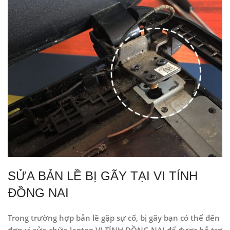
SỬA BẢN LỀ BỊ GÃY TẠI VI TÍNH
ĐỒNG NAI
Trong trường hợp bản lề gặp sự cố, bị gãy bạn có thể đến