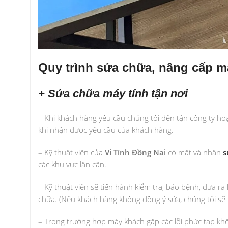
Quy trình sửa chữa, nâng cấp má
+ Sửa chữa máy tính tận nơi
– Khi khách hàng yêu cầu chúng tôi đến tận công ty ho
khi nhận được yêu cầu của khách hàng.
– Kỹ thuật viên của
Vi Tính Đồng Nai
có mặt và nhận
s
các khu vực lân cận.
– Kỹ thuật viên sẽ tiến hành kiểm tra, báo bệnh, đưa ra
chữa. (Nếu khách hàng không đồng ý sửa, chúng tôi sẽ t
– Trong trường hợp máy khách gặp các lỗi phức tạp kh