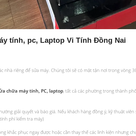
y tính, pc, Laptop Vi Tính Đồng Nai
ặc nhà riêng để sửa máy. Chúng tôi sẽ có mặt tận nơi trong vòng 3
ửa chữa máy tính, PC, laptop
, tất cả các phường trong thành ph
 hướng giải quyết và báo giá. Nếu khách hàng đồng ý, kỹ thuật viên
ính phí kiểm tra máy)
ông khắc phục ngay được hoặc cần thay thế các linh kiện nhưng ch