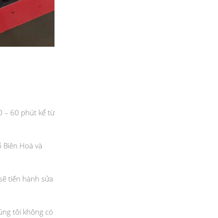
0 – 60 phút kể từ
ố Biên Hoà và
 sẽ tiến hành sửa
úng tôi không có