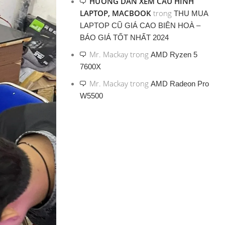
HƯỚNG DẪN XEM CẤU HÌNH
LAPTOP, MACBOOK
trong
THU MUA
LAPTOP CŨ GIÁ CAO BIÊN HOÀ –
BÁO GIÁ TỐT NHẤT 2024
Mr. Mackay
trong
AMD Ryzen 5
7600X
Mr. Mackay
trong
AMD Radeon Pro
W5500