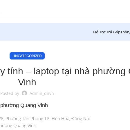
Hổ Trợ Trả Góp
Thôn
UNCATEGORIZED
 tính – laptop tại nhà phường
Vinh
Posted by
Admin_dnvn
hà phường Quang Vinh
P8, Phường Tân Phong TP. Biên Hoà, Đồng Nai.
 phường Quang Vinh.