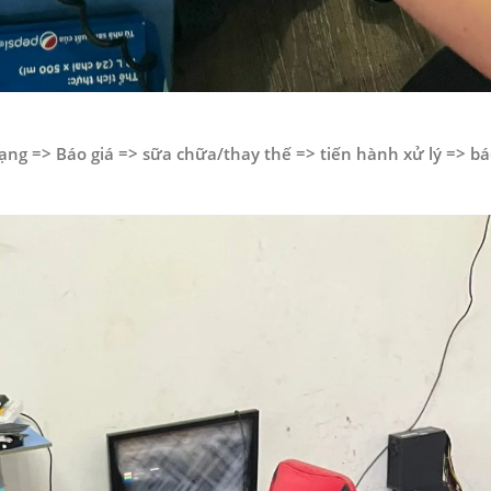
rạng => Báo giá => sữa chữa/thay thế => tiến hành xử lý => b