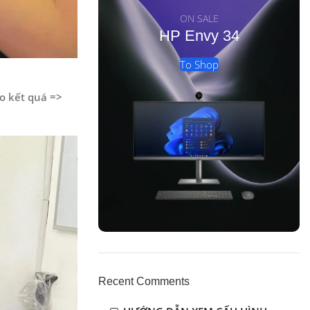
ON SALE
HP Envy 34
To Shop
áo kết quá =>
Recent Comments