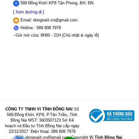
589 Đồng Khởi KP8 Tân Phong, BH, ĐN
[ Xem đường đi ]
Email:
dongnaiit.vn@gmail.com
Hotline : 089 808 7979
- Giờ mở cửa: 8H00 - 21H (Chủ nhật & ngày lễ)
CÔNG TY TNHH VI TÍNH ĐỒNG NAI
Số
589,Đồng Khởi, KP8, P.Tân Triều, Tỉnh
Đồng Nai
MST: 3603507123 Sở Kế
hoạch và Đầu tư Tỉnh Đồng Nai cấp ngày
22/11/2017
Điện thoại: 089 808 7979
Mail:
dongnaiit.vn@gmail.com
Copyright
Vi Tính Đồng Nai