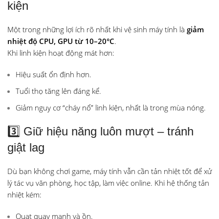
kiện
Một trong những lợi ích rõ nhất khi vệ sinh máy tính là
giảm
nhiệt độ CPU, GPU từ 10–20°C
.
Khi linh kiện hoạt động mát hơn:
Hiệu suất ổn định hơn.
Tuổi thọ tăng lên đáng kể.
Giảm nguy cơ “cháy nổ” linh kiện, nhất là trong mùa nóng.
3️⃣ Giữ hiệu năng luôn mượt – tránh
giật lag
Dù bạn không chơi game, máy tính vẫn cần tản nhiệt tốt để xử
lý tác vụ văn phòng, học tập, làm việc online. Khi hệ thống tản
nhiệt kém:
Quạt quay mạnh và ồn.