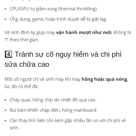
CPU/GPU tự giảm xung (thermal throttling).
Ứng dụng, game, hoặc trình duyệt dễ bị giật lag.
Vệ sinh định kỳ giúp máy
vận hành mượt như mới
, không bị
“ì” theo thời gian.
4️⃣ Tránh sự cố nguy hiểm và chi phí
sửa chữa cao
Một số người chỉ vệ sinh máy khi máy
hỏng hoặc quá nóng
,
lúc đó có thể đã:
Cháy quạt, hỏng chip do nhiệt độ quá cao.
Bụi bám khiến chập điện, hỏng mainboard.
Cần thay linh kiện tốn kém gấp nhiều lần so với chi phí vệ
sinh.