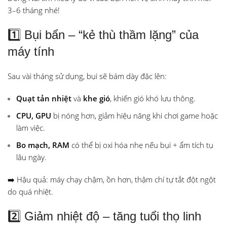
3–6 tháng nhé!
1️⃣ Bụi bẩn – “kẻ thù thầm lặng” của
máy tính
Sau vài tháng sử dụng, bụi sẽ bám dày đặc lên:
Quạt tản nhiệt
và
khe gió
, khiến gió khó lưu thông.
CPU, GPU
bị nóng hơn, giảm hiệu năng khi chơi game hoặc
làm việc.
Bo mạch, RAM
có thể bị oxi hóa nhẹ nếu bụi + ẩm tích tụ
lâu ngày.
➡️ Hậu quả: máy chạy chậm, ồn hơn, thậm chí tự tắt đột ngột
do quá nhiệt.
2️⃣ Giảm nhiệt độ – tăng tuổi thọ linh