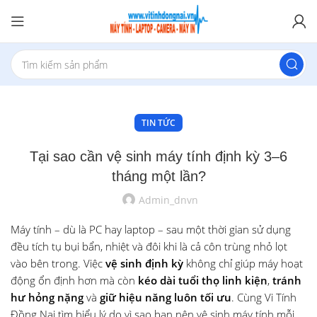
TIN TỨC
Tại sao cần vệ sinh máy tính định kỳ 3–6
tháng một lần?
Admin_dnvn
Máy tính – dù là PC hay laptop – sau một thời gian sử dụng
đều tích tụ bụi bẩn, nhiệt và đôi khi là cả côn trùng nhỏ lọt
vào bên trong. Việc
vệ sinh định kỳ
không chỉ giúp máy hoạt
động ổn định hơn mà còn
kéo dài tuổi thọ linh kiện
,
tránh
hư hỏng nặng
và
giữ hiệu năng luôn tối ưu
. Cùng Vi Tính
Đồng Nai tìm hiểu lý do vì sao bạn nên vệ sinh máy tính mỗi