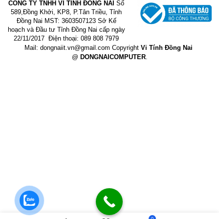
CÔNG TY TNHH VI TÍNH ĐỒNG NAI
Số
589,Đồng Khởi, KP8, P.Tân Triều, Tỉnh
Đồng Nai
MST: 3603507123 Sở Kế
hoạch và Đầu tư Tỉnh Đồng Nai cấp ngày
22/11/2017
Điện thoại: 089 808 7979
Mail:
dongnaiit.vn@gmail.com
Copyright
Vi Tính Đồng Nai
@
DONGNAICOMPUTER
.
0