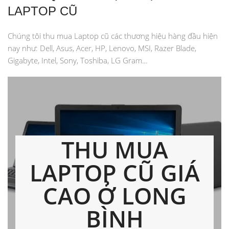
LAPTOP CŨ
Chúng tôi thu mua Laptop cũ các thương hiệu hàng đầu hiện
nay như: Dell, Asus, Acer, HP, Lenovo, MSI, Razer Blade,
Gigabyte, Intel, Sony, Toshiba, LG Gram…
THU MUA
LAPTOP CŨ GIÁ
CAO Ở LONG
BÌNH