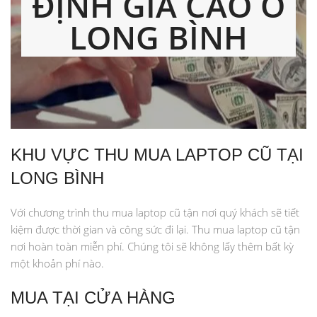
ĐỊNH GIÁ CAO Ở
LONG BÌNH
KHU VỰC THU MUA LAPTOP CŨ TẠI
LONG BÌNH
Với chương trình thu mua laptop cũ tận nơi quý khách sẽ tiết
kiệm được thời gian và công sức đi lại. Thu mua laptop cũ tận
nơi hoàn toàn miễn phí. Chúng tôi sẽ không lấy thêm bất kỳ
một khoản phí nào.
MUA TẠI CỬA HÀNG