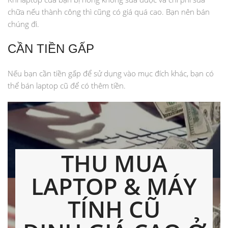
chữa nếu thành công thì cũng có giá quá cao. Bạn nên bán
chúng đi.
CẦN TIỀN GẤP
Nếu bạn cần tiền gấp để sử dụng vào mục đích khác, bạn có
thể bán laptop cũ để có thêm tiền.
THU MUA
LAPTOP & MÁY
TÍNH CŨ