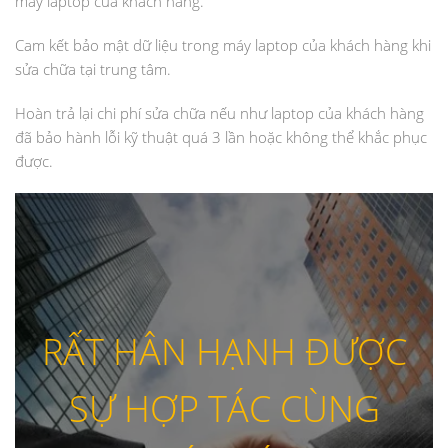
máy laptop của khách hàng.
Cam kết bảo mật dữ liệu trong máy laptop của khách hàng khi
sửa chữa tại trung tâm.
Hoàn trả lại chi phí sửa chữa nếu như laptop của khách hàng
đã bảo hành lỗi kỹ thuật quá 3 lần hoặc không thể khắc phục
được.
RẤT HÂN HẠNH ĐƯỢC
SỰ HỢP TÁC CÙNG