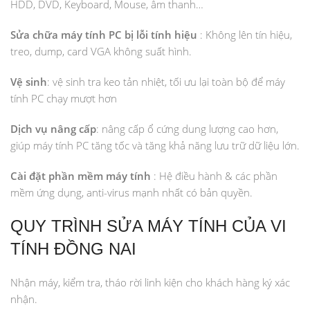
HDD, DVD, Keyboard, Mouse, âm thanh…
Sửa chữa máy tính PC bị lỗi tính hiệu
: Không lên tín hiệu,
treo, dump, card VGA không suất hình.
Vệ sinh
: vệ sinh tra keo tản nhiệt, tối ưu lại toàn bộ để máy
tính PC chạy mượt hơn
Dịch vụ nâng cấp
: nâng cấp ổ cứng dung lượng cao hơn,
giúp máy tính PC tăng tốc và tăng khả năng lưu trữ dữ liệu lớn.
Cài đặt phần mềm máy tính
: Hệ điều hành & các phần
mềm ứng dụng, anti-virus mạnh nhất có bản quyền.
QUY TRÌNH SỬA MÁY TÍNH CỦA VI
TÍNH ĐỒNG NAI
Nhận máy, kiểm tra, tháo rời linh kiện cho khách hàng ký xác
nhận.