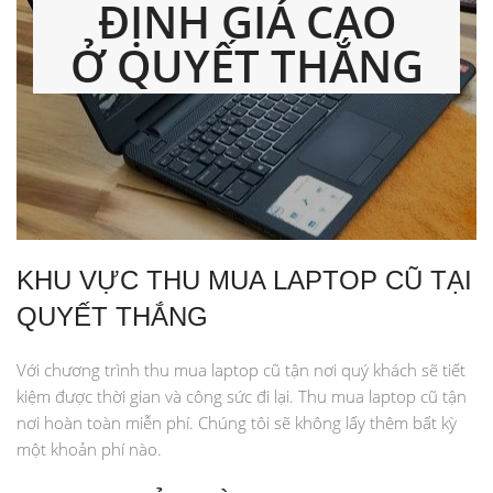
ĐỊNH GIÁ CAO
Ở
QUYẾT THẮNG
KHU VỰC THU MUA LAPTOP CŨ TẠI
QUYẾT THẮNG
Với chương trình thu mua laptop cũ tận nơi quý khách sẽ tiết
kiệm được thời gian và công sức đi lại. Thu mua laptop cũ tận
nơi hoàn toàn miễn phí. Chúng tôi sẽ không lấy thêm bất kỳ
một khoản phí nào.