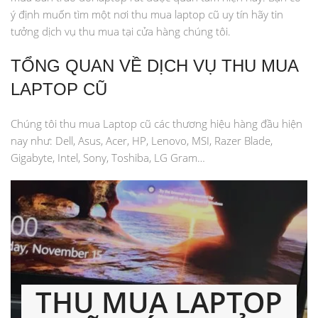
ý định muốn tìm một nơi thu mua laptop cũ uy tín hãy tin
tưởng dịch vụ thu mua tại cửa hàng chúng tôi.
TỔNG QUAN VỀ DỊCH VỤ THU MUA
LAPTOP CŨ
Chúng tôi thu mua Laptop cũ các thương hiệu hàng đầu hiện
nay như: Dell, Asus, Acer, HP, Lenovo, MSI, Razer Blade,
Gigabyte, Intel, Sony, Toshiba, LG Gram…
THU MUA LAPTOP