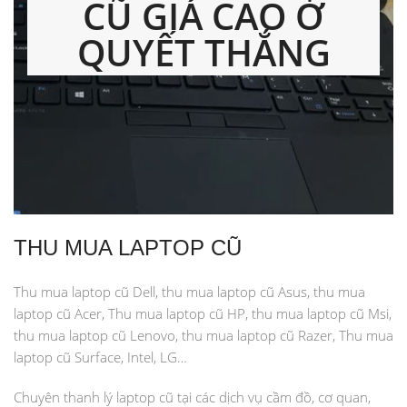
CŨ GIÁ CAO Ở
QUYẾT THẮNG
THU MUA LAPTOP CŨ
Thu mua laptop cũ Dell, thu mua laptop cũ Asus, thu mua
laptop cũ Acer, Thu mua laptop cũ HP, thu mua laptop cũ Msi,
thu mua laptop cũ Lenovo, thu mua laptop cũ Razer, Thu mua
laptop cũ Surface, Intel, LG…
Chuyên thanh lý laptop cũ tại các dịch vụ cầm đồ, cơ quan,