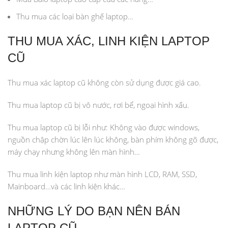
Thu mua các loại bàn ghế laptop…
THU MUA XÁC, LINH KIỆN LAPTOP
CŨ
Thu mua xác laptop cũ không còn sử dụng được giá cao.
Thu mua laptop cũ bị vô nước, rơi bể, ngoại hình xấu.
Thu mua laptop cũ bị lỗi như: Không vào được windows,
nguồn chập chờn lúc lên lúc không, bàn phím không gõ được,
máy chạy nhưng không lên màn hình…
Thu mua linh kiện laptop như màn hình LCD, RAM, SSD,
Mainboard…và các linh kiện khác…
NHỮNG LÝ DO BẠN NÊN BÁN
LAPTOP CŨ