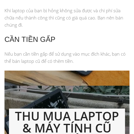
Khi laptop của bạn bị hỏng không sửa được và chi phí sửa
chữa nếu thành công thì cũng có giá quá cao. Bạn nên bán
chúng đi.
CẦN TIỀN GẤP
Nếu bạn cần tiền gấp để sử dụng vào mục đích khác, bạn có
thể bán laptop cũ để có thêm tiền.
THU MUA LAPTOP
& MÁY TÍNH CŨ