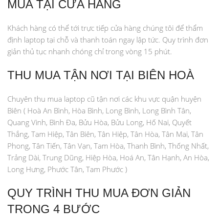
MUA TẠI CỬA HÀNG
Khách hàng có thể tới trực tiếp cửa hàng chúng tôi để thẩm
định laptop tại chỗ và thanh toán ngay lập tức. Quy trình đơn
giản thủ tục nhanh chóng chỉ trong vòng 15 phút.
THU MUA TẬN NƠI TẠI BIÊN HOÀ
Chuyên thu mua laptop cũ tận nơi các khu vực quận huyện
Biên ( Hoà An Bình, Hòa Bình, Long Bình, Long Bình Tân,
Quang Vinh, Bình Đa, Bửu Hòa, Bửu Long, Hố Nai, Quyết
Thắng, Tam Hiệp, Tân Biên, Tân Hiệp, Tân Hòa, Tân Mai, Tân
Phong, Tân Tiến, Tân Vạn, Tam Hòa, Thanh Bình, Thống Nhất,
Trảng Dài, Trung Dũng, Hiệp Hòa, Hoá An, Tân Hạnh, An Hòa,
Long Hưng, Phước Tân, Tam Phước )
QUY TRÌNH THU MUA ĐƠN GIẢN
TRONG 4 BƯỚC