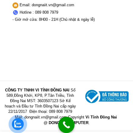
Email:
dongnaiit.vn@gmail.com
Hotline : 089 808 7979
- Giờ mở cửa: 8H00 - 21H (Chủ nhật & ngày lễ)
CÔNG TY TNHH VI TÍNH ĐỒNG NAI
Số
589,Đồng Khởi, KP8, P.Tân Triều, Tỉnh
Đồng Nai
MST: 3603507123 Sở Kế
hoạch và Đầu tư Tỉnh Đồng Nai cấp ngày
22/11/2017
Điện thoại: 089 808 7979
Mail:
dongnaiit.vn@gmail.com
Copyright
Vi Tính Đồng Nai
@
DONGNAICOMPUTER
.