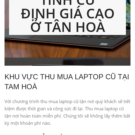
ĐỊNH GIÁ CAO
Ở
TÂN HOÀ
KHU VỰC THU MUA LAPTOP CŨ TẠI
TAM HOÀ
Với chương trình thu mua laptop cũ tận nơi quý khách sẽ tiết
kiệm được thời gian và công sức đi lại. Thu mua laptop cũ
tận nơi hoàn toàn miễn phí. Chúng tôi sẽ không lấy thêm bất
kỳ một khoản phí nào.