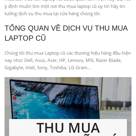
ý định muốn tìm một nơi thu mua laptop cũ uy tín hãy tin
tưởng dịch vụ thu mua tại cửa hàng chúng tôi.
TỔNG QUAN VỀ DỊCH VỤ THU MUA
LAPTOP CŨ
Chúng tôi thu mua Laptop cũ các thương hiệu hàng đầu hiện
nay như: Dell, Asus, Acer, HP, Lenovo, MSI, Razer Blade,
Gigabyte, Intel, Sony, Toshiba, LG Gram…
THU MUA