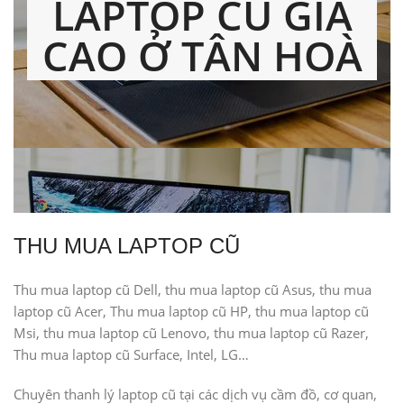
LAPTOP CŨ GIÁ
CAO Ở TÂN HOÀ
THU MUA LAPTOP CŨ
Thu mua laptop cũ Dell, thu mua laptop cũ Asus, thu mua
laptop cũ Acer, Thu mua laptop cũ HP, thu mua laptop cũ
Msi, thu mua laptop cũ Lenovo, thu mua laptop cũ Razer,
Thu mua laptop cũ Surface, Intel, LG…
Chuyên thanh lý laptop cũ tại các dịch vụ cầm đồ, cơ quan,