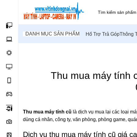
DANH MỤC SẢN PHẨM
Hổ Trợ Trả Góp
Thông T
,
,
THANH LÝ MÁY TÍNH
THANH LÝ PHÒNG NET
THU 
Thu mua máy tính cũ
Thu mua máy tính cũ
là dịch vụ mua lại các loại m
dùng cá nhân, công ty, văn phòng, phòng game, qu
Dịch vụ thu mua máy tính cũ giá ca