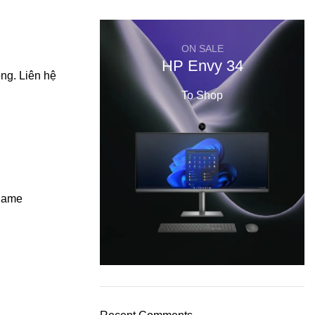
ON SALE
HP Envy 34
óng. Liên hệ
To Shop
 game