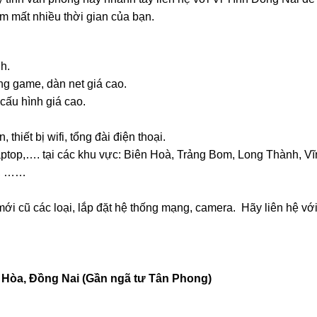
àm mất nhiều thời gian của bạn.
h.
ng game, dàn net giá cao.
cấu hình giá cao.
hiết bị wifi, tổng đài điện thoại.
ptop,…. tại các khu vực:
Biên Hoà
,
Trảng Bom
, Long Thành, V
, ……
mới cũ
các loại, lắp đặt hệ thống mạng, camera. Hãy liên hệ với
n Hòa, Đồng Nai (Gần ngã tư Tân Phong)