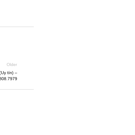
Older
Uy tín) –
808.7979