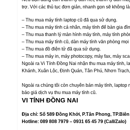
trợ. Với các thủ tục đơn giản, nhanh gọn sẽ không l
– Thu mua máy tính laptop cũ đã qua sử dụng.
– Thu mua máy tính cá nhân, máy tính để bàn gia đìn
– Thu mua thanh lý màn hình máy tính, máy tính phò
– Thu mua máy tính cũ, dàn máy tính văn phòng mọi 
– Thu mua đồ điện tử đã qua sử dụng.
– Thu mua máy in, máy photocopy, máy fax, máy scan, t
Ngoài ra Vi Tính Đồng Nai nhận thu mua máy tính, la
Khánh
,
Xuân Lộc
, Định Quán, Tân Phú,
Nhơn Trạch
Ngoài ra chúng tôi còn chuyên
bán máy tính, laptop 
báo giá dịch vụ thu mua máy tính cũ.
VI TÍNH ĐỒNG NAI
Địa chỉ: Số 589 Đồng Khởi, P.Tân Phong, TP.Biê
Hotline: 089 808 7979 – 0931 65 45 79 (Call/Zalo)