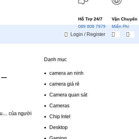
Hỗ Trợ 24/7
Vận Chuyển
089 808 7979
Miễn Phí
Login / Register
Danh mục
,
N BÌNH
camera an ninh
 –
camera giá rẻ
Camera quan sát
Cameras
 lâu… của người
Chip Intel
Desktop
Gaming