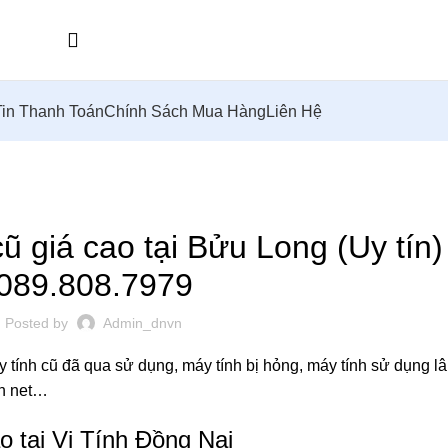
in Thanh Toán
Chính Sách Mua Hàng
Liên Hệ
,
,
MUA LAPTOP
THU MUA LAPTOP BIÊN HOÀ
THU MUA LAPTOP GIÁ CAO Ở A
THU MUA MÁY TÍNH CỦ
 giá cao tại Bửu Long (Uy tín)
089.808.7979
Posted by
Admin_dnvn
áy tính cũ đã qua sử dụng, máy tính bị hỏng, máy tính sử dụng
án net…
o tại Vi Tính Đồng Nai