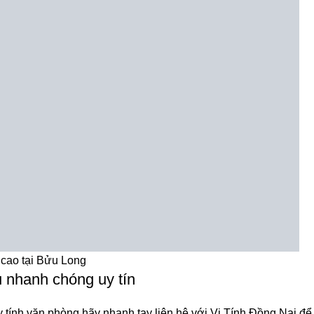
i Bửu Long
ụ nhanh chóng uy tín
 tính văn phòng hãy nhanh tay liên hệ với Vi Tính Đồng Nai để