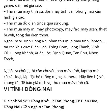
game, dàn net giá cao.
– Thu mua máy tính cũ, dàn máy tính văn phòng mọi cấu
hình giá cao.
– Thu mua đồ điện tử đã qua sử dụng.
– Thu mua máy in, máy photocopy, máy fax, máy scan, thiết
bị wifi, tổng đài điện thoại.
Ngoài ra Vi Tính Đồng Nai nhận thu mua máy tính, laptop,….
tại các khu vực:
Biên Hoà
,
Trảng Bom
, Long Thành, Vĩnh
Cửu,
Long Khánh
,
Xuân Lộc
, Định Quán, Tân Phú,
Nhơn
Trạch
, ……
Ngoài ra chúng tôi còn chuyên
bán máy tính, laptop mới
cũ
các loại, lắp đặt hệ thống mạng, camera. Hãy liên hệ với
chúng tôi để báo giá dịch vụ thu mua máy tính cũ.
VI TÍNH ĐỒNG NAI
Địa chỉ: Số 589 Đồng Khởi, P.Tân Phong, TP.Biên Hòa,
Đồng Nai (Gần ngã tư Tân Phong)