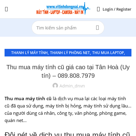
Login / Register
,
,
,
THANH LÝ MÁY TÍNH
THANH LÝ PHÒNG NET
THU MUA LAPTOP
,
,
THU MUA LAPTOP BIÊN HOÀ
THU MUA LAPTOP GIÁ CAO Ở AN BÌNH
Thu mua máy tính cũ giá cao tại Tân Hoà (Uy
THU MUA MÁY TÍNH CỦ
tín) – 089.808.7979
Admin_dnvn
Thu mua máy tính cũ
là dịch vụ mua lại các loại máy tính
cũ đã qua sử dụng, máy tính bị hỏng, máy tính sử dụng lâu…
của người dùng cá nhân, công ty, văn phòng, phòng game,
quán net…
Đôi nét về dịch vụ thu mua máy tính cũ