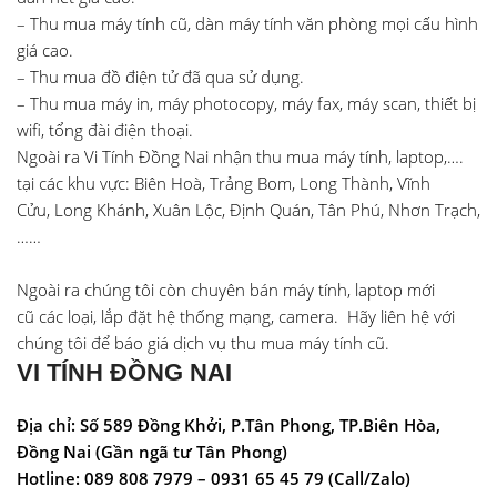
– Thu mua máy tính cũ, dàn máy tính văn phòng mọi cấu hình
giá cao.
– Thu mua đồ điện tử đã qua sử dụng.
– Thu mua máy in, máy photocopy, máy fax, máy scan, thiết bị
wifi, tổng đài điện thoại.
Ngoài ra Vi Tính Đồng Nai nhận thu mua máy tính, laptop,….
tại các khu vực:
Biên Hoà
,
Trảng Bom
, Long Thành, Vĩnh
Cửu,
Long Khánh
,
Xuân Lộc
, Định Quán, Tân Phú,
Nhơn Trạch
,
……
Ngoài ra chúng tôi còn chuyên
bán máy tính, laptop mới
cũ
các loại, lắp đặt hệ thống mạng, camera. Hãy liên hệ với
chúng tôi để báo giá dịch vụ thu mua máy tính cũ.
VI TÍNH ĐỒNG NAI
Địa chỉ: Số 589 Đồng Khởi, P.Tân Phong, TP.Biên Hòa,
Đồng Nai (Gần ngã tư Tân Phong)
Hotline: 089 808 7979 – 0931 65 45 79 (Call/Zalo)