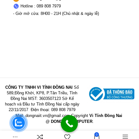
Hotline : 089 808 7979
- Giờ mở cửa: 8H00 - 21H (Chủ nhật & ngày lễ)
CÔNG TY TNHH VI TÍNH ĐỒNG NAI
Số
589,Đồng Khởi, KP8, P.Tân Triều, Tỉnh
Đồng Nai
MST: 3603507123 Sở Kế
hoạch và Đầu tư Tỉnh Đồng Nai cấp ngày
22/11/2017
Điện thoại: 089 808 7979
Mail:
dongnaiit.vn@gmail.com
Copyright
Vi Tính Đồng Nai
@
DONGNAICOMPUTER
.
0