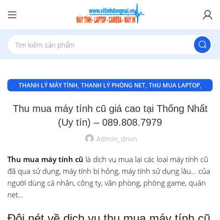
,
,
,
THANH LÝ MÁY TÍNH
THANH LÝ PHÒNG NET
THU MUA LAPTOP
,
,
THU MUA LAPTOP BIÊN HOÀ
THU MUA LAPTOP GIÁ CAO Ở AN BÌNH
Thu mua máy tính cũ giá cao tại Thống Nhất
THU MUA MÁY TÍNH CỦ
(Uy tín) – 089.808.7979
Admin_dnvn
Thu mua máy tính cũ
là dịch vụ mua lại các loại máy tính cũ
đã qua sử dụng, máy tính bị hỏng, máy tính sử dụng lâu… của
người dùng cá nhân, công ty, văn phòng, phòng game, quán
net…
Đôi nét về dịch vụ thu mua máy tính cũ