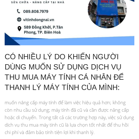
CÓ NHIỀU LÝ DO KHIẾN NGƯỜI
DÙNG MUỐN SỬ DỤNG DỊCH VỤ
THU MUA MÁY TÍNH CÁ NHÂN ĐỂ
THANH LÝ MÁY TÍNH CỦA MÌNH:
muốn nâng cấp máy tính để làm việc hiệu quả hơn; không
còn nhu cầu sử dụng; máy tính đã cũ và cần được nâng cấp
hoặc di chuyển. Trong tất cả các trường hợp này, việc sử dụng
dịch vụ thu mua máy tính cũ là lựa chọn tốt nhất để thu hồi
chi phí và đảm bảo tính tiện lợi khi thanh lý.