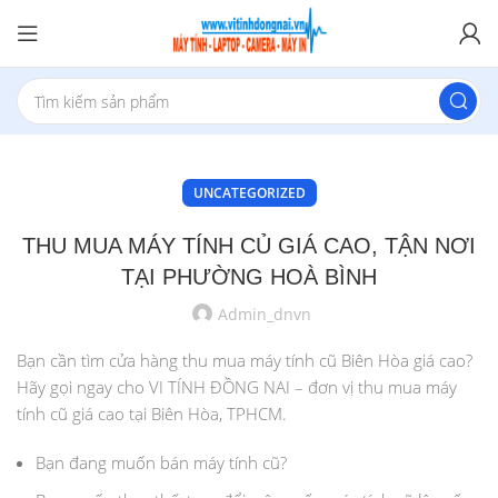
UNCATEGORIZED
THU MUA MÁY TÍNH CỦ GIÁ CAO, TẬN NƠI
TẠI PHƯỜNG HOÀ BÌNH
Admin_dnvn
Bạn cần tìm cửa hàng thu mua máy tính cũ Biên Hòa giá cao?
Hãy gọi ngay cho VI TÍNH ĐỒNG NAI – đơn vị thu mua máy
tính cũ giá cao tại Biên Hòa, TPHCM.
Bạn đang muốn bán máy tính cũ?