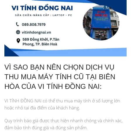
VÌ SAO BẠN NÊN CHỌN DỊCH VỤ
THU MUA MÁY TÍNH CŨ TẠI BIÊN
HÒA CỦA VI TÍNH ĐỒNG NAI:
VI TÍNH ĐỒNG NAI có thể thu mua máy tính ở số lượng lớn
hoặc nhỏ tại địa điểm của khách hàng.
Quy trình báo giá được thực hiện nhanh chóng và chính xác,
đảm bảo tính đúng giá và đúng sản phẩm.