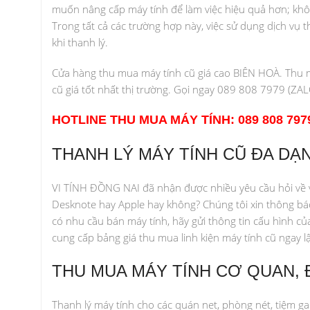
muốn nâng cấp máy tính để làm việc hiệu quả hơn; khô
Trong tất cả các trường hợp này, việc sử dụng dịch vụ th
khi thanh lý.
Cửa hàng thu mua máy tính cũ giá cao BIÊN HOÀ. Thu mua
cũ giá tốt nhất thị trường. Gọi ngay 089 808 7979 (ZAL
HOTLINE THU MUA MÁY TÍNH: 089 808 797
THANH LÝ MÁY TÍNH CŨ ĐA DẠ
VI TÍNH ĐỒNG NAI đã nhận được nhiều yêu cầu hỏi về vi
Desknote hay Apple hay không? Chúng tôi xin thông báo
có nhu cầu bán máy tính, hãy gửi thông tin cấu hình c
cung cấp bảng giá thu mua linh kiện máy tính cũ ngay lậ
THU MUA MÁY TÍNH CƠ QUAN, 
Thanh lý máy tính cho các quán net, phòng nét, tiệm ga