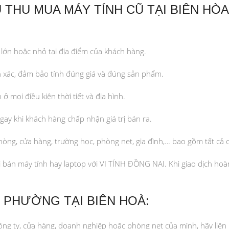
 THU MUA MÁY TÍNH CŨ TẠI BIÊN HÒA
lớn hoặc nhỏ tại địa điểm của khách hàng.
h xác, đảm bảo tính đúng giá và đúng sản phẩm.
mọi điều kiện thời tiết và địa hình.
ay khi khách hàng chấp nhận giá trị bán ra.
hòng, cửa hàng, trường học, phòng net, gia đình,… bao gồm tất cả c
 bán máy tính hay laptop với VI TÍNH ĐỒNG NAI. Khi giao dịch hoàn
C PHƯỜNG TẠI BIÊN HOÀ:
ng ty, cửa hàng, doanh nghiệp hoặc phòng net của mình, hãy liên 