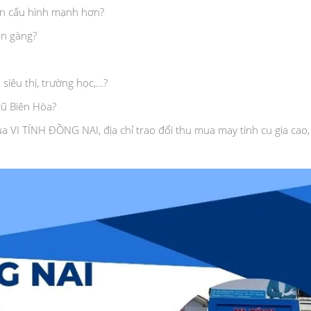
lên cấu hình mạnh hơn?
n gàng?
 siêu thị, trường học,…?
cũ Biên Hòa?
 VI TÍNH ĐỒNG NAI, địa chỉ trao đổi thu mua may tinh cu gia cao, 