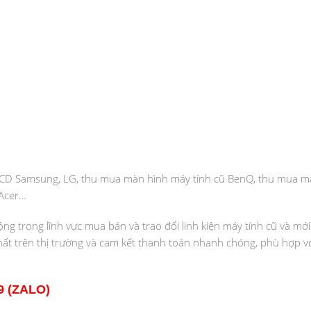
 LCD Samsung, LG, thu mua màn hình máy tính cũ BenQ, thu mua m
 Acer…
 trong lĩnh vực mua bán và trao đổi linh kiện máy tính cũ và mới
nhất trên thị trường và cam kết thanh toán nhanh chóng, phù hợp v
9 (ZALO)