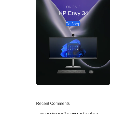
ON SALE
HP Envy 34
To Shop
Recent Comments