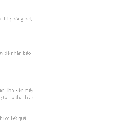
 thị, phòng net,
đây để nhận báo
n, linh kiện máy
g tôi có thể thẩm
hi có kết quả