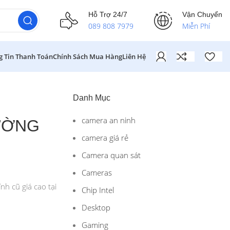
Hỗ Trợ 24/7
Vận Chuyển
089 808 7979
Miễn Phí
g Tin Thanh Toán
Chính Sách Mua Hàng
Liên Hệ
Danh Mục
camera an ninh
HƯỜNG
camera giá rẻ
Camera quan sát
Cameras
h cũ giá cao tại
Chip Intel
Desktop
Gaming