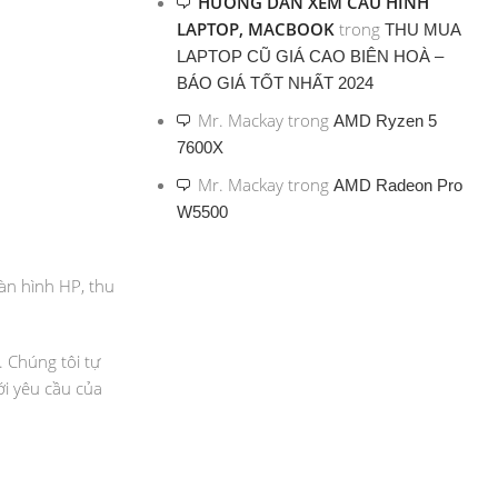
HƯỚNG DẪN XEM CẤU HÌNH
LAPTOP, MACBOOK
trong
THU MUA
LAPTOP CŨ GIÁ CAO BIÊN HOÀ –
BÁO GIÁ TỐT NHẤT 2024
Mr. Mackay
trong
AMD Ryzen 5
7600X
Mr. Mackay
trong
AMD Radeon Pro
W5500
àn hình HP, thu
. Chúng tôi tự
ới yêu cầu của