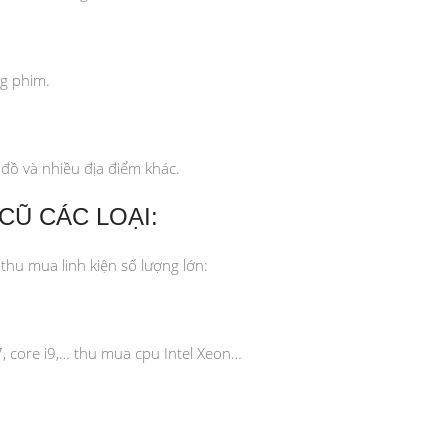
g phim.
đồ và nhiều địa điểm khác.
CŨ CÁC LOẠI:
thu mua linh kiện số lượng lớn:
7, core i9,… thu mua cpu Intel Xeon…