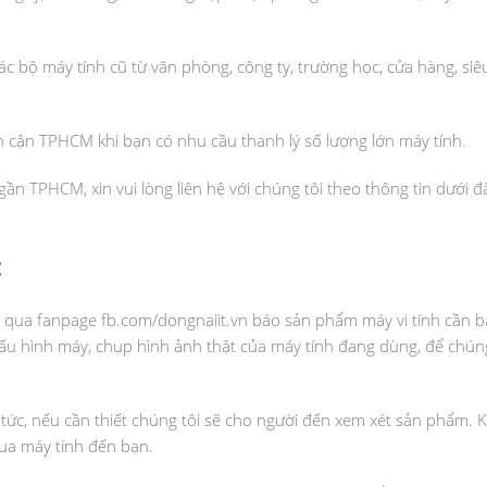
 bộ máy tính cũ từ văn phòng, công ty, trường học, cửa hàng, siêu
n cận TPHCM khi bạn có nhu cầu thanh lý số lượng lớn máy tính.
ần TPHCM, xin vui lòng liên hệ với chúng tôi theo thông tin dưới 
:
t qua fanpage fb.com/dongnaiit.vn báo sản phẩm máy vi tính cần bá
ề cấu hình máy, chụp hình ảnh thật của máy tính đang dùng, để chún
 tức, nếu cần thiết chúng tôi sẽ cho người đến xem xét sản phẩm. K
mua máy tính đến bạn.