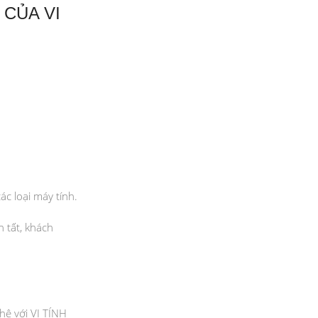
 CỦA VI
ác loại máy tính.
 tất, khách
hệ với VI TÍNH