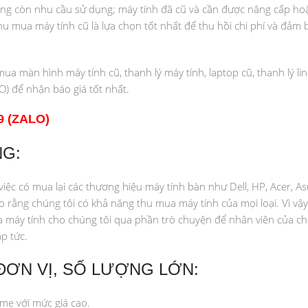
ng còn nhu cầu sử dụng; máy tính đã cũ và cần được nâng cấp hoặ
u mua máy tính cũ là lựa chọn tốt nhất để thu hồi chi phí và đảm bả
 màn hình máy tính cũ, thanh lý máy tính, laptop cũ, thanh lý lin
O) để nhận báo giá tốt nhất.
9 (ZALO)
NG:
ệc có mua lại các thương hiệu máy tính bàn như Dell, HP, Acer, As
 rằng chúng tôi có khả năng thu mua máy tính của mọi loại. Vì vậ
ủa máy tính cho chúng tôi qua phần trò chuyện để nhân viên của ch
p tức.
ĐƠN VỊ, SỐ LƯỢNG LỚN:
me với mức giá cao.