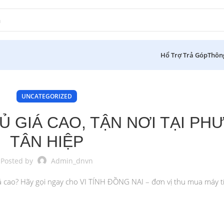
Hổ Trợ Trả Góp
Thôn
UNCATEGORIZED
Ủ GIÁ CAO, TẬN NƠI TẠI P
TÂN HIỆP
Posted by
Admin_dnvn
 cao? Hãy gọi ngay cho VI TÍNH ĐỒNG NAI – đơn vị thu mua máy tín