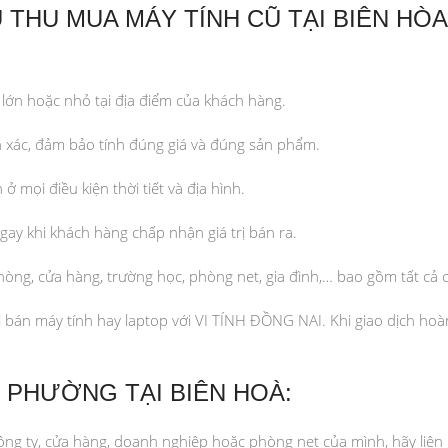
 THU MUA MÁY TÍNH CŨ TẠI BIÊN HÒA
lớn hoặc nhỏ tại địa điểm của khách hàng.
h xác, đảm bảo tính đúng giá và đúng sản phẩm.
mọi điều kiện thời tiết và địa hình.
ay khi khách hàng chấp nhận giá trị bán ra.
hòng, cửa hàng, trường học, phòng net, gia đình,… bao gồm tất cả c
 bán máy tính hay laptop với VI TÍNH ĐỒNG NAI. Khi giao dịch hoàn
C PHƯỜNG TẠI BIÊN HOÀ:
ng ty, cửa hàng, doanh nghiệp hoặc phòng net của mình, hãy liên 