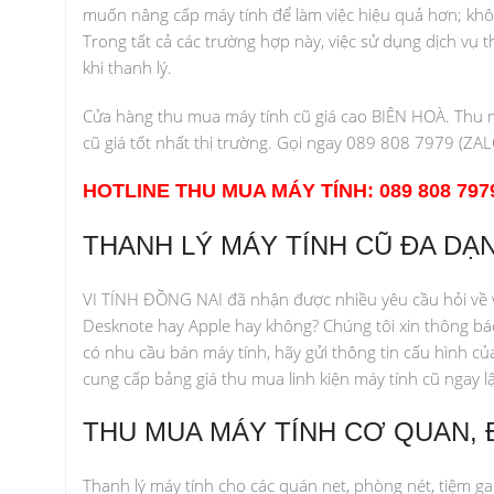
muốn nâng cấp máy tính để làm việc hiệu quả hơn; khô
Trong tất cả các trường hợp này, việc sử dụng dịch vụ th
khi thanh lý.
Cửa hàng thu mua máy tính cũ giá cao BIÊN HOÀ. Thu mua
cũ giá tốt nhất thị trường. Gọi ngay 089 808 7979 (ZAL
HOTLINE THU MUA MÁY TÍNH: 089 808 797
THANH LÝ MÁY TÍNH CŨ ĐA DẠ
VI TÍNH ĐỒNG NAI đã nhận được nhiều yêu cầu hỏi về vi
Desknote hay Apple hay không? Chúng tôi xin thông báo
có nhu cầu bán máy tính, hãy gửi thông tin cấu hình c
cung cấp bảng giá thu mua linh kiện máy tính cũ ngay lậ
THU MUA MÁY TÍNH CƠ QUAN, 
Thanh lý máy tính cho các quán net, phòng nét, tiệm ga