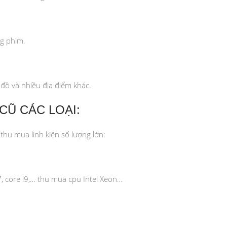
g phim.
đồ và nhiều địa điểm khác.
CŨ CÁC LOẠI:
thu mua linh kiện số lượng lớn:
7, core i9,… thu mua cpu Intel Xeon…