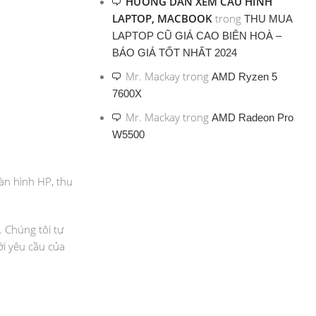
HƯỚNG DẪN XEM CẤU HÌNH
LAPTOP, MACBOOK
trong
THU MUA
LAPTOP CŨ GIÁ CAO BIÊN HOÀ –
BÁO GIÁ TỐT NHẤT 2024
Mr. Mackay
trong
AMD Ryzen 5
7600X
Mr. Mackay
trong
AMD Radeon Pro
W5500
àn hình HP, thu
. Chúng tôi tự
ới yêu cầu của