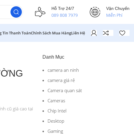
Hỗ Trợ 24/7
Vận Chuyển
089 808 7979
Miễn Phí
g Tin Thanh Toán
Chính Sách Mua Hàng
Liên Hệ
Danh Mục
camera an ninh
HƯỜNG
camera giá rẻ
Camera quan sát
Cameras
h cũ giá cao tại
Chip Intel
Desktop
Gaming