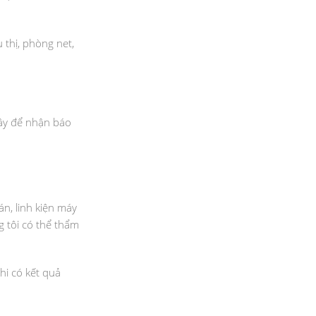
 thị, phòng net,
đây để nhận báo
n, linh kiện máy
g tôi có thể thẩm
hi có kết quả