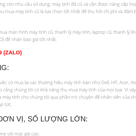
ng còn nhu cầu sử dụng; máy tính đã cũ và cần được nâng cấp hoặ
u mua máy tính cũ là lựa chọn tốt nhất để thu hồi chi phí và đảm bả
 màn hình máy tính cũ, thanh lý máy tính, laptop cũ, thanh lý lin
O) để nhận báo giá tốt nhất.
9 (ZALO)
NG:
ệc có mua lại các thương hiệu máy tính bàn như Dell, HP, Acer, As
 rằng chúng tôi có khả năng thu mua máy tính của mọi loại. Vì vậ
ủa máy tính cho chúng tôi qua phần trò chuyện để nhân viên của ch
p tức.
ĐƠN VỊ, SỐ LƯỢNG LỚN:
me với mức giá cao.