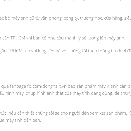
 bộ máy tính cũ từ văn phòng, công ty, trường học, cửa hàng, siêu
n cận TPHCM khi bạn có nhu cầu thanh lý số lượng lớn máy tính.
ần TPHCM, xin vui lòng liên hệ với chúng tôi theo thông tin dưới 
:
t qua fanpage fb.com/dongnaiit.vn báo sản phẩm máy vi tính cần bá
ề cấu hình máy, chụp hình ảnh thật của máy tính đang dùng, để chún
 tức, nếu cần thiết chúng tôi sẽ cho người đến xem xét sản phẩm. K
mua máy tính đến bạn.