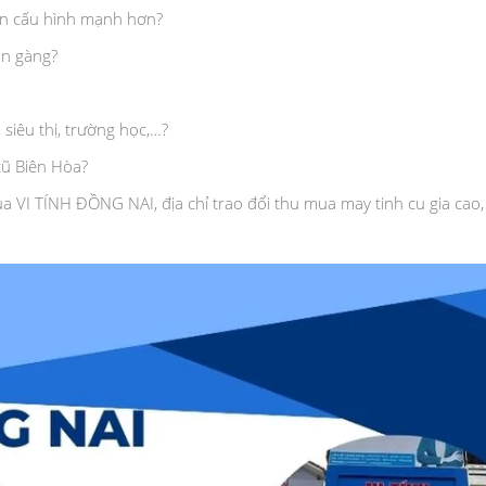
lên cấu hình mạnh hơn?
n gàng?
 siêu thị, trường học,…?
cũ Biên Hòa?
 VI TÍNH ĐỒNG NAI, địa chỉ trao đổi thu mua may tinh cu gia cao, 