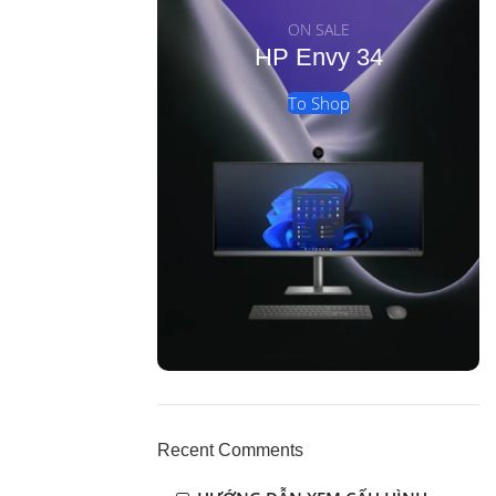
ON SALE
HP Envy 34
To Shop
Recent Comments