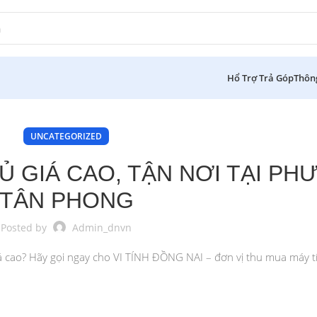
Hổ Trợ Trả Góp
Thôn
UNCATEGORIZED
Ủ GIÁ CAO, TẬN NƠI TẠI P
TÂN PHONG
Posted by
Admin_dnvn
 cao? Hãy gọi ngay cho VI TÍNH ĐỒNG NAI – đơn vị thu mua máy tín