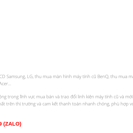
 LCD Samsung, LG, thu mua màn hình máy tính cũ BenQ, thu mua m
 Acer…
 trong lĩnh vực mua bán và trao đổi linh kiện máy tính cũ và mới
nhất trên thị trường và cam kết thanh toán nhanh chóng, phù hợp v
9 (ZALO)