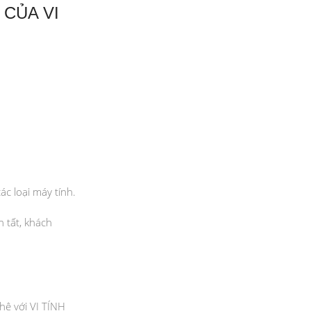
 CỦA VI
ác loại máy tính.
 tất, khách
hệ với VI TÍNH