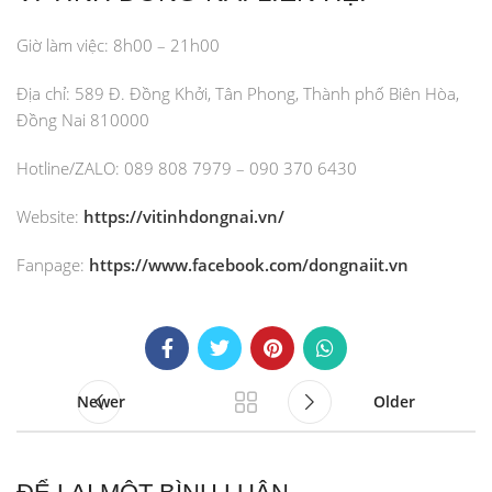
Giờ làm việc: 8h00 – 21h00
Địa chỉ: 589 Đ. Đồng Khởi, Tân Phong, Thành phố Biên Hòa,
Đồng Nai 810000
Hotline/ZALO: 089 808 7979 – 090 370 6430
Website:
https://vitinhdongnai.vn/
Fanpage:
https://www.facebook.com/dongnaiit.vn
Newer
Older