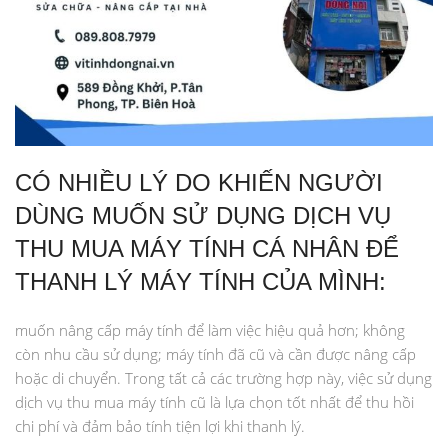
CÓ NHIỀU LÝ DO KHIẾN NGƯỜI
DÙNG MUỐN SỬ DỤNG DỊCH VỤ
THU MUA MÁY TÍNH CÁ NHÂN ĐỂ
THANH LÝ MÁY TÍNH CỦA MÌNH:
muốn nâng cấp máy tính để làm việc hiệu quả hơn; không
còn nhu cầu sử dụng; máy tính đã cũ và cần được nâng cấp
hoặc di chuyển. Trong tất cả các trường hợp này, việc sử dụng
dịch vụ thu mua máy tính cũ là lựa chọn tốt nhất để thu hồi
chi phí và đảm bảo tính tiện lợi khi thanh lý.