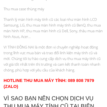
Thu mua case thùng máy
Thanh lý màn hình máy tính cũ các loại như màn hình LCD
Samsung, LG, thu mua màn hình máy tính cũ BenQ, thu mua
màn hình HP, thu mua màn hình cũ Dell, Sony, thâu mua màn
hình Asus, Acer…
VI TÍNH ĐỒNG NAI là một đơn vị chuyên nghiệp hoạt động
trong lĩnh vực mua bán và trao đổi linh kiện máy tính cũ và
mới. Chúng tôi tự hào cung cấp dịch vụ thu mua máy tính cũ
với giá tốt nhất trên thị trường và cam kết thanh toán nhanh
chóng, phù hợp với yêu cầu của khách hàng.
HOTLINE THU MUA MÁY TÍNH: 089 808 7979
(ZALO)
VÌ SAO BẠN NÊN CHỌN DỊCH VỤ
THU MUA MÁY TÍNH CŨ TẠI BIÊN