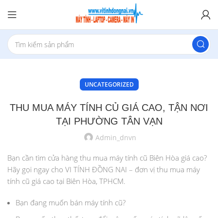
UNCATEGORIZED
THU MUA MÁY TÍNH CỦ GIÁ CAO, TẬN NƠI
TẠI PHƯỜNG TÂN VẠN
Admin_dnvn
Bạn cần tìm cửa hàng thu mua máy tính cũ Biên Hòa giá cao?
Hãy gọi ngay cho VI TÍNH ĐỒNG NAI – đơn vị thu mua máy
tính cũ giá cao tại Biên Hòa, TPHCM.
Bạn đang muốn bán máy tính cũ?