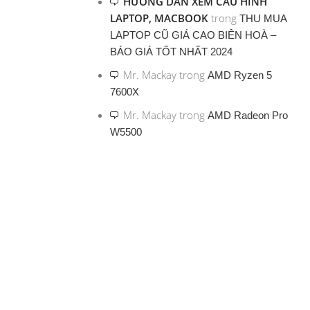
HƯỚNG DẪN XEM CẤU HÌNH
LAPTOP, MACBOOK
trong
THU MUA
LAPTOP CŨ GIÁ CAO BIÊN HOÀ –
BÁO GIÁ TỐT NHẤT 2024
Mr. Mackay
trong
AMD Ryzen 5
7600X
Mr. Mackay
trong
AMD Radeon Pro
W5500