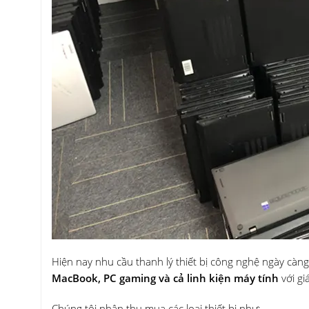
Hiện nay nhu cầu thanh lý thiết bị công nghệ ngày càn
MacBook, PC gaming và cả linh kiện máy tính
với gi
Chúng tôi nhận thu mua các loại thiết bị như: