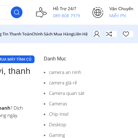
Hỗ Trợ 24/7
Vận Chuyển
089 808 7979
Miễn Phí
g Tin Thanh Toán
Chính Sách Mua Hàng
Liên Hệ
Danh Mục
MUA MÁY TÍNH CỦ
i, thanh
camera an ninh
camera giá rẻ
Camera quan sát
Cameras
nhanh
? Dịch
Chip Intel
ong ngày.
Desktop
Gaming