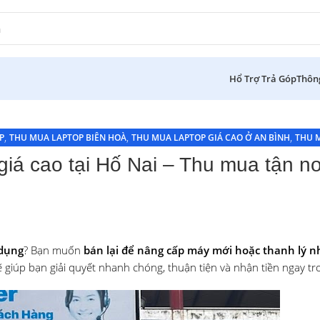
Hổ Trợ Trả Góp
Thôn
,
,
,
P
THU MUA LAPTOP BIÊN HOÀ
THU MUA LAPTOP GIÁ CAO Ở AN BÌNH
THU 
giá cao tại Hố Nai – Thu mua tận nơ
 dụng
? Bạn muốn
bán lại để nâng cấp máy mới hoặc thanh lý 
 giúp bạn giải quyết nhanh chóng, thuận tiện và nhận tiền ngay tr