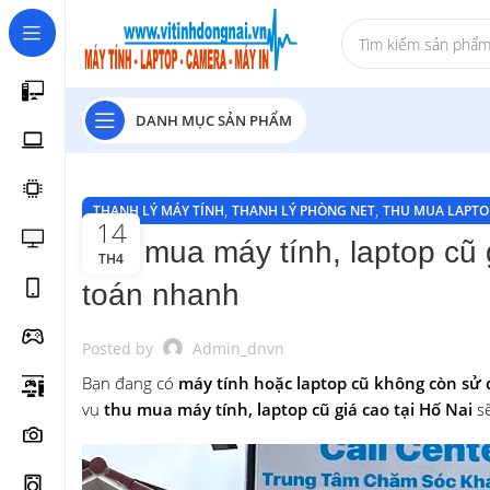
DANH MỤC SẢN PHẨM
,
,
THANH LÝ MÁY TÍNH
THANH LÝ PHÒNG NET
THU MUA LAPTO
14
Thu mua máy tính, laptop cũ 
TH4
toán nhanh
Posted by
Admin_dnvn
Bạn đang có
máy tính hoặc laptop cũ không còn sử
vụ
thu mua máy tính, laptop cũ giá cao tại Hố Nai
sẽ