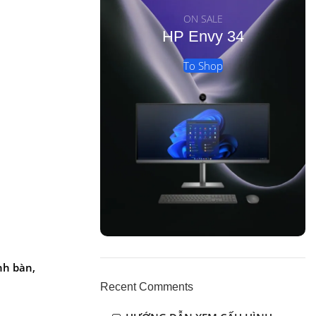
ON SALE
HP Envy 34
To Shop
nh bàn,
Recent Comments