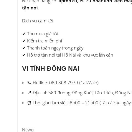
Nếu bạn đang có
laptop cũ, PC cũ hoặc linh kiện m
tận nơi
.
Dịch vụ cam kết:
✔ Thu mua giá tốt
✔ Kiểm tra miễn phí
✔ Thanh toán ngay trong ngày
✔ Hỗ trợ tận nơi tại Hố Nai và khu vực lân cận
VI TÍNH ĐỒNG NAI
📞 Hotline: 089.808.7979 (Call/Zalo)
📍 Địa chỉ: 589 đường Đồng Khởi, Tân Triều, Đồng N
⏰ Thời gian làm việc: 8h00 – 21h00 (Tất cả các ngày
Newer