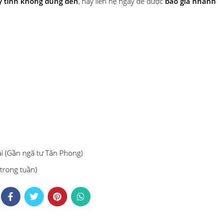
áy tính không dùng đến
, hãy liên hệ ngay để được
báo giá nhanh
ai (Gần ngã tư Tân Phong)
 trong tuần)