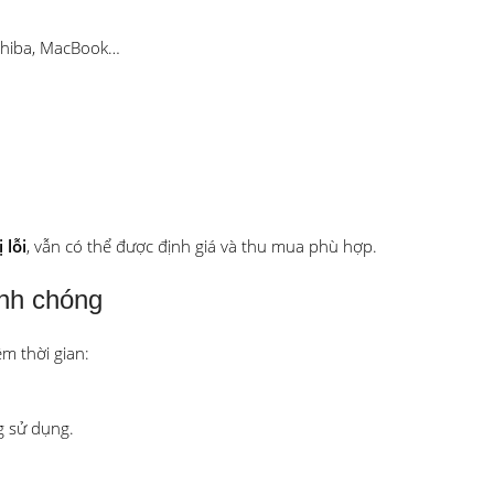
oshiba, MacBook…
 lỗi
, vẫn có thể được định giá và thu mua phù hợp.
anh chóng
ệm thời gian:
g sử dụng.