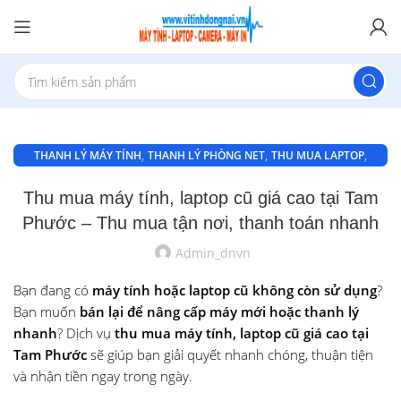
,
,
,
THANH LÝ MÁY TÍNH
THANH LÝ PHÒNG NET
THU MUA LAPTOP
,
,
THU MUA LAPTOP BIÊN HOÀ
THU MUA LAPTOP GIÁ CAO Ở AN BÌNH
Thu mua máy tính, laptop cũ giá cao tại Tam
THU MUA MÁY TÍNH CỦ
Phước – Thu mua tận nơi, thanh toán nhanh
Admin_dnvn
Bạn đang có
máy tính hoặc laptop cũ không còn sử dụng
?
Bạn muốn
bán lại để nâng cấp máy mới hoặc thanh lý
nhanh
? Dịch vụ
thu mua máy tính, laptop cũ giá cao tại
Tam Phước
sẽ giúp bạn giải quyết nhanh chóng, thuận tiện
và nhận tiền ngay trong ngày.