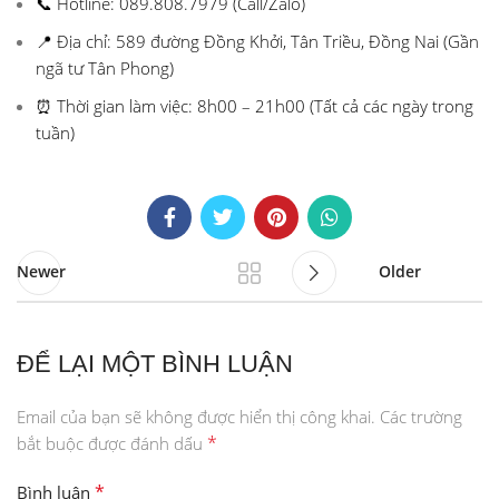
📞 Hotline: 089.808.7979 (Call/Zalo)
📍 Địa chỉ: 589 đường Đồng Khởi, Tân Triều, Đồng Nai (Gần
ngã tư Tân Phong)
⏰ Thời gian làm việc: 8h00 – 21h00 (Tất cả các ngày trong
tuần)
Newer
Older
ĐỂ LẠI MỘT BÌNH LUẬN
Email của bạn sẽ không được hiển thị công khai.
Các trường
*
bắt buộc được đánh dấu
*
Bình luận