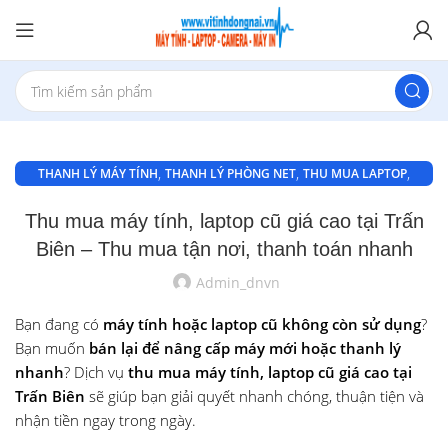
,
,
,
THANH LÝ MÁY TÍNH
THANH LÝ PHÒNG NET
THU MUA LAPTOP
,
,
THU MUA LAPTOP BIÊN HOÀ
THU MUA LAPTOP GIÁ CAO Ở AN BÌNH
Thu mua máy tính, laptop cũ giá cao tại Trấn
THU MUA MÁY TÍNH CỦ
Biên – Thu mua tận nơi, thanh toán nhanh
Admin_dnvn
Bạn đang có
máy tính hoặc laptop cũ không còn sử dụng
?
Bạn muốn
bán lại để nâng cấp máy mới hoặc thanh lý
nhanh
? Dịch vụ
thu mua máy tính, laptop cũ giá cao tại
Trấn Biên
sẽ giúp bạn giải quyết nhanh chóng, thuận tiện và
nhận tiền ngay trong ngày.