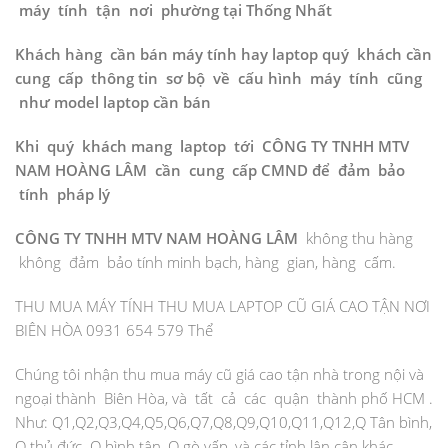
máy tính tận nơi phường tại Thống Nhất
Khách hàng cần bán máy tính hay laptop quý khách cần
cung cấp thông tin sơ bộ về cấu hình máy tính cũng
như model laptop cần bán
Khi quý khách mang laptop tới CÔNG TY TNHH MTV
NAM HOÀNG LÂM cần cung cấp CMND để đảm bảo
tính pháp lý
CÔNG TY TNHH MTV NAM HOÀNG LÂM
không thu hàng
không đảm bảo tính minh bạch, hàng gian, hàng cấm.
THU MUA MÁY TÍNH THU MUA LAPTOP CŨ GIÁ CAO TẬN NƠI
BIÊN HÒA 0931 654 579 Thể
Chúng tôi nhận thu mua máy cũ giá cao tận nhà trong nội và
ngoại thành Biên Hòa, và tất cả các quận thành phố HCM .
Như: Q1,Q2,Q3,Q4,Q5,Q6,Q7,Q8,Q9,Q10,Q11,Q12,Q Tân bình,
Q thủ đức. Q bình tân, Q gò vấp, và các tỉnh lân cận khác .