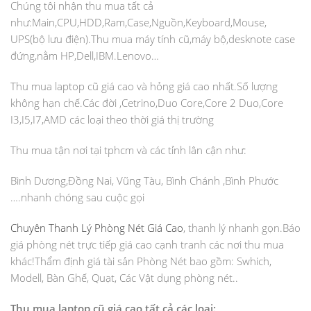
Chúng tôi nhận thu mua tất cả
như:Main,CPU,HDD,Ram,Case,Nguồn,Keyboard,Mouse,
UPS(bộ lưu điện).Thu mua máy tính cũ,máy bộ,desknote case
đứng,nằm HP,Dell,IBM.Lenovo…
Thu mua laptop cũ
giá cao và hỏng giá cao nhất.Số lượng
không hạn chế.Các đời ,Cetrino,Duo Core,Core 2 Duo,Core
I3,I5,I7,AMD các loại theo thời giá thị trường
Thu mua tận nơi tại tphcm và các tỉnh lân cận như:
Bình Dương,Đồng Nai, Vũng Tàu, Bình Chánh ,Bình Phước
….nhanh chóng sau cuộc gọi
Chuyên Thanh Lý Phòng Nét Giá Cao
, thanh lý nhanh gọn.Báo
giá phòng nét trực tiếp giá cao cạnh tranh các nơi thu mua
khác!Thẩm định giá tài sản Phòng Nét bao gồm: Swhich,
Modell, Bàn Ghế, Quạt, Các Vật dụng phòng nét..
Thu mua laptop cũ giá cao tất cả các loại: