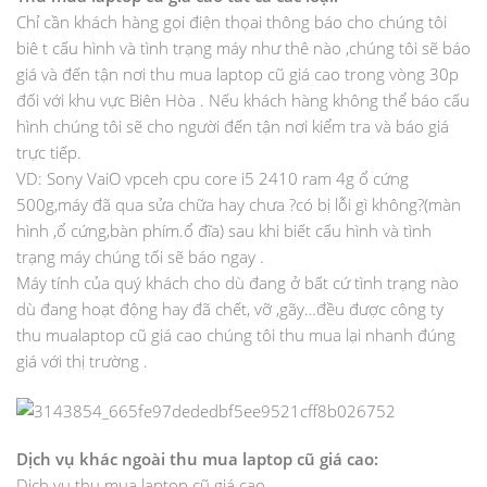
Chỉ cần khách hàng gọi điện thọai thông báo cho chúng tôi
biê t cấu hình và tình trạng máy như thê nào ,chúng tôi sẽ báo
giá và đến tận nơi thu mua laptop cũ giá cao trong vòng 30p
đối với khu vực Biên Hòa . Nếu khách hàng không thể báo cấu
hình chúng tôi sẽ cho người đến tận nơi kiểm tra và báo giá
trực tiếp.
VD: Sony VaiO vpceh cpu core i5 2410 ram 4g ổ cứng
500g,máy đã qua sửa chữa hay chưa ?có bị lỗi gì không?(màn
hình ,ổ cứng,bàn phím.ổ đĩa) sau khi biết cấu hình và tình
trạng máy chúng tối sẽ báo ngay .
Máy tính của quý khách cho dù đang ở bất cứ tình trạng nào
dù đang hoạt động hay đã chết, vỡ ,gãy…đều được công ty
thu mualaptop cũ giá cao chúng tôi thu mua lại nhanh đúng
giá với thị trường .
Dịch vụ khác ngoài thu mua laptop cũ giá cao:
Dịch vụ thu mua laptop cũ giá cao