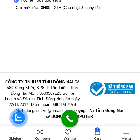
Hotline : 089 808 7979
- Giờ mở cửa: 8H00 - 21H (Chủ nhật & ngày lễ)
CÔNG TY TNHH VI TÍNH ĐỒNG NAI
Số
589,Đồng Khởi, KP8, P.Tân Triều, Tỉnh
Đồng Nai
MST: 3603507123 Sở Kế
hoạch và Đầu tư Tỉnh Đồng Nai cấp ngày
22/11/2017
Điện thoại: 089 808 7979
Mail:
dongnaiit.vn@gmail.com
Copyright
Vi Tính Đồng Nai
@
DONGNAICOMPUTER
.
0
Sidebar
Compare
Wishlist
Cart
Menu