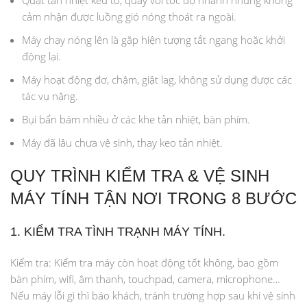
Quạt tản nhiệt kêu to, quay với tốc độ nhanh nhưng không
cảm nhận được luồng gió nóng thoát ra ngoài.
Máy chạy nóng lên là gặp hiện tượng tắt ngang hoặc khởi
động lại.
Máy hoạt động đơ, chậm, giật lag, không sử dụng được các
tác vụ nặng.
Bụi bẩn bám nhiều ở các khe tản nhiệt, bàn phím.
Máy đã lâu chưa vệ sinh, thay keo tản nhiệt.
QUY TRÌNH KIỂM TRA & VỆ SINH
MÁY TÍNH TẬN NƠI TRONG 8 BƯỚC
1. KIỂM TRA TÌNH TRẠNH MÁY TÍNH.
Kiểm tra: Kiểm tra máy còn hoạt động tốt không, bao gồm
bàn phím, wifi, âm thanh, touchpad, camera, microphone…
Nếu máy lỗi gì thì báo khách, tránh trường hợp sau khi vệ sinh