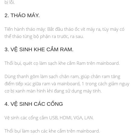
bị lỗi.
2. THÁO MÁY.
Tiến hành tháo máy: Bắt đầu tháo ốc vít máy ra, tùy máy có
thể tháo từng bộ phận ra trước, ra sau.
3. VỆ SINH KHE CẮM RAM.
Thổi bụi, quét cọ làm sạch khe cắm Ram trên mainboard.
Dùng thanh gôm làm sạch chân ram, giúp chân ram tăng
điểm tiếp xúc giữa ram và mainboard, 1 trong cách giảm nguy
cơ bị xanh màn hình khi đang sử dụng máy tính.
4. VỆ SINH CÁC CỔNG
Vệ sinh các cổng cắm USB, HDMI, VGA, LAN.
Thổi bụi làm sạch các khe cắm trên mainboard.