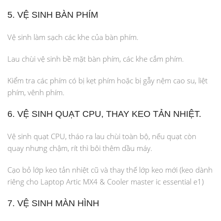
5. VỆ SINH BÀN PHÍM
Vệ sinh làm sạch các khe của bàn phím.
Lau chùi vệ sinh bề mặt bàn phím, các khe cắm phím.
Kiểm tra các phím có bị kẹt phím hoặc bị gẫy nệm cao su, liệt
phím, vênh phím.
6. VỆ SINH QUẠT CPU, THAY KEO TẢN NHIỆT.
Vệ sinh quạt CPU, tháo ra lau chùi toàn bộ, nếu quạt còn
quay nhưng chậm, rít thì bôi thêm dầu máy.
Cạo bỏ lớp keo tản nhiệt cũ và thay thế lớp keo mới (keo dành
riêng cho Laptop Artic MX4 & Cooler master ic essential e1)
7. VỆ SINH MÀN HÌNH