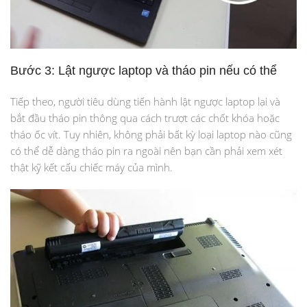
Bước 3: Lật ngược laptop và tháo pin nếu có thể
Tiếp theo, người tiêu dùng tiến hành lật ngược laptop lại và
bắt đầu tháo pin thông qua cách trượt các chốt khóa hoặc
tháo ốc vít. Tuy nhiên, không phải bất kỳ loại laptop nào cũng
có thể dễ dàng tháo pin ra ngoài nên bạn cần phải xem xét
thật kỹ kết cấu chiếc máy của mình.