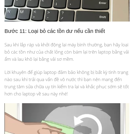
Bước 11: Loại bỏ các tồn dư nếu cần thiết
Sau khi lắp ráp và khởi động lại máy bình thường, bạn hãy loại
bỏ các tồn như của chất lỏng còn bám lại trên laptop bằng vải
ẩm và lau khô lại bằng vải sơ mềm.
Lời khuyên để giúp laptop đảm bảo không bị bất kỳ tình trạng
nào sau khi trải qua vấn đề vô nước thì bạn nên mang đến
trung tâm sửa chữa uy tín kiểm tra lại và khắc phục sớm sẽ tốt
hơn cho laptop về sau này nhé!