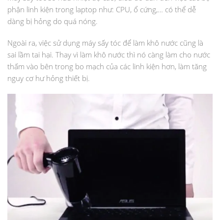
phận linh kiện trong laptop như: CPU, ổ cứng,… có thể dễ
dàng bị hỏng do quá nóng.
Ngoài ra, việc sử dụng máy sấy tóc để làm khô nước cũng là
sai lầm tai hại. Thay vì làm khô nước thì nó càng làm cho nước
thấm vào bên trong bo mạch của các linh kiện hơn, làm tăng
nguy cơ hư hỏng thiết bị.