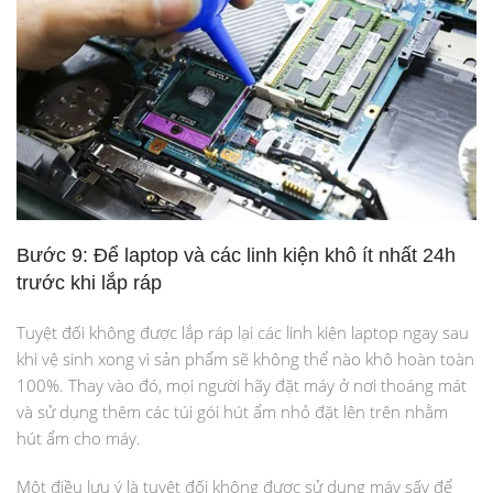
Bước 9: Để laptop và các linh kiện khô ít nhất 24h
trước khi lắp ráp
Tuyệt đối không được lắp ráp lại các linh kiện laptop ngay sau
khi vệ sinh xong vì sản phẩm sẽ không thể nào khô hoàn toàn
100%. Thay vào đó, mọi người hãy đặt máy ở nơi thoáng mát
và sử dụng thêm các túi gói hút ẩm nhỏ đặt lên trên nhằm
hút ẩm cho máy.
Một điều lưu ý là tuyệt đối không được sử dụng máy sấy để