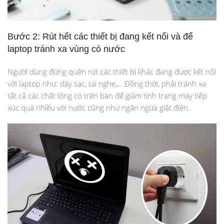
Bước 2: Rút hết các thiết bị đang kết nối và để
laptop tránh xa vùng có nước
Người dùng đừng quên rút các thiết bị khác đang được kết nối
với laptop như: dây sạc, tai nghe,… Đồng thời, phải tránh xa
tất cả các chất lỏng có trên bàn để giảm tình trạng máy tiếp
xúc quá nhiều với nước cũng như ngăn ngừa giật điện.