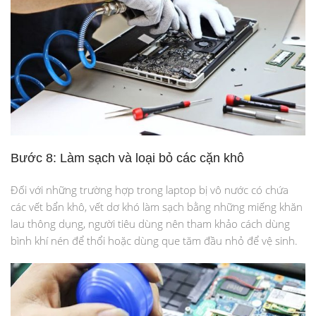
Bước 8: Làm sạch và loại bỏ các cặn khô
Đối với những trường hợp trong laptop bị vô nước có chứa
các vết bẩn khô, vết dơ khó làm sạch bằng những miếng khăn
lau thông dụng, người tiêu dùng nên tham khảo cách dùng
bình khí nén để thổi hoặc dùng que tăm đầu nhỏ để vệ sinh.