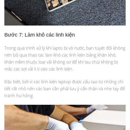
Bước 7: Làm khô các linh kiện
Trong quá trình xử lý khi lapto bị vô nước, bạn tuyệt đối không
nên bỏ qua thao tác làm khô các linh kiện bằng khăn khô,
khăn mềm thuộc loại vải không sơ để khi lau chùi không bị
mắc các sợi vải li ti vào các linh kiện.
Đặc biệt, bởi vì các linh kiện laptop được cấu tạo từ những chi
tiết rất nhỏ nên các bạn cần phải lưu ý cẩn thận và nhẹ tay để
tránh hư hỏng.