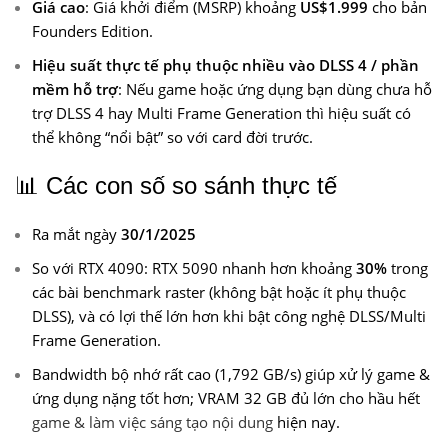
Giá cao
: Giá khởi điểm (MSRP) khoảng
US$1.999
cho bản
Founders Edition.
Hiệu suất thực tế phụ thuộc nhiều vào DLSS 4 / phần
mềm hỗ trợ
: Nếu game hoặc ứng dụng bạn dùng chưa hỗ
trợ DLSS 4 hay Multi Frame Generation thì hiệu suất có
thể không “nổi bật” so với card đời trước.
📊 Các con số so sánh thực tế
Ra mắt ngày
30/1/2025
So với RTX 4090: RTX 5090 nhanh hơn khoảng
30%
trong
các bài benchmark raster (không bật hoặc ít phụ thuộc
DLSS), và có lợi thế lớn hơn khi bật công nghệ DLSS/Multi
Frame Generation.
Bandwidth bộ nhớ rất cao (1,792 GB/s) giúp xử lý game &
ứng dụng nặng tốt hơn; VRAM 32 GB đủ lớn cho hầu hết
game & làm việc sáng tạo nội dung
hiện nay.