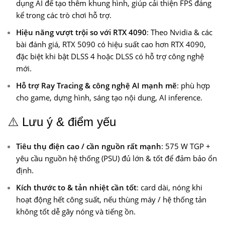
dụng AI để tạo thêm khung hình, giúp cải thiện FPS đáng
kể trong các trò chơi hỗ trợ.
Hiệu năng vượt trội so với RTX 4090
: Theo Nvidia & các
bài đánh giá, RTX 5090 có hiệu suất cao hơn RTX 4090,
đặc biệt khi bật DLSS 4 hoặc DLSS có hỗ trợ công nghệ
mới.
Hỗ trợ Ray Tracing & công nghệ AI mạnh mẽ
: phù hợp
cho game, dựng hình, sáng tạo nội dung, AI inference.
⚠️
Lưu ý & điểm yếu
Tiêu thụ điện cao / cần nguồn rất mạnh
: 575 W TGP +
yêu cầu nguồn hệ thống (PSU) đủ lớn & tốt để đảm bảo ổn
định.
Kích thước to & tản nhiệt cần tốt
: card dài, nóng khi
hoạt động hết công suất, nếu thùng máy / hệ thống tản
không tốt dễ gây nóng và tiếng ồn.