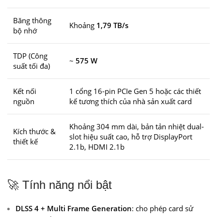
Băng thông
Khoảng
1,79 TB/s
bộ nhớ
TDP (Công
~
575 W
suất tối đa)
Kết nối
1 cổng 16-pin PCIe Gen 5 hoặc các thiết
nguồn
kế tương thích của nhà sản xuất card
Khoảng 304 mm dài, bản tản nhiệt dual-
Kích thước &
slot hiệu suất cao, hỗ trợ DisplayPort
thiết kế
2.1b, HDMI 2.1b
🚀 Tính năng nổi bật
DLSS 4 + Multi Frame Generation
: cho phép card sử