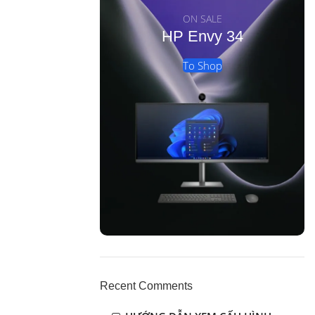
ON SALE
HP Envy 34
To Shop
Recent Comments