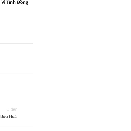
,
Vi Tính Đồng
Older
i Bửu Hoà