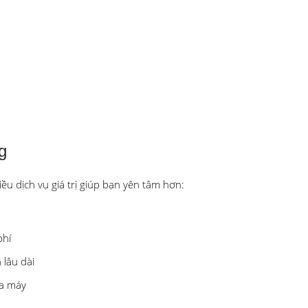
g
u dịch vụ giá trị giúp bạn yên tâm hơn:
phí
 lâu dài
ua máy