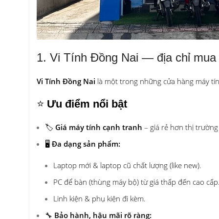
1. Vi Tính Đồng Nai — địa chỉ mua m
Vi Tính Đồng Nai
là một trong những cửa hàng máy tính
⭐
Ưu điểm nổi bật
🏷️
Giá máy tính cạnh tranh
– giá rẻ hơn thị trườn
🖥️
Đa dạng sản phẩm:
Laptop mới & laptop cũ chất lượng (like new).
PC để bàn (thùng máy bộ) từ giá thấp đến cao cấp
Linh kiện & phụ kiện đi kèm.
🔧
Bảo hành, hậu mãi rõ ràng: