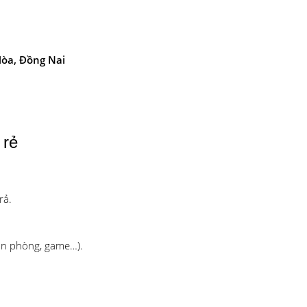
Hòa, Đồng Nai
 rẻ
rả.
ăn phòng, game…).