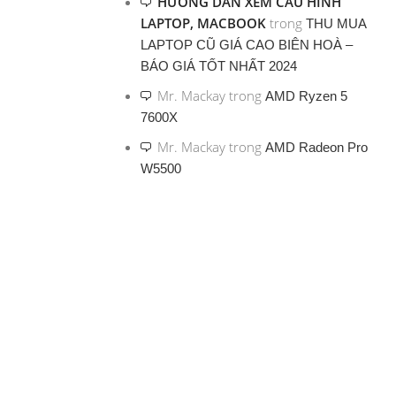
HƯỚNG DẪN XEM CẤU HÌNH
LAPTOP, MACBOOK
trong
THU MUA
LAPTOP CŨ GIÁ CAO BIÊN HOÀ –
BÁO GIÁ TỐT NHẤT 2024
Mr. Mackay
trong
AMD Ryzen 5
7600X
Mr. Mackay
trong
AMD Radeon Pro
W5500