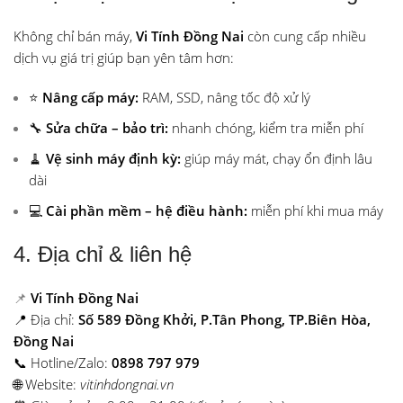
Không chỉ bán máy,
Vi Tính Đồng Nai
còn cung cấp nhiều
dịch vụ giá trị giúp bạn yên tâm hơn:
⭐
Nâng cấp máy:
RAM, SSD, nâng tốc độ xử lý
🔧
Sửa chữa – bảo trì:
nhanh chóng, kiểm tra miễn phí
🧹
Vệ sinh máy định kỳ:
giúp máy mát, chạy ổn định lâu
dài
💻
Cài phần mềm – hệ điều hành:
miễn phí khi mua máy
4. Địa chỉ & liên hệ
📌
Vi Tính Đồng Nai
📍 Địa chỉ:
Số 589 Đồng Khởi, P.Tân Phong, TP.Biên Hòa,
Đồng Nai
📞 Hotline/Zalo:
0898 797 979
🌐 Website:
vitinhdongnai.vn