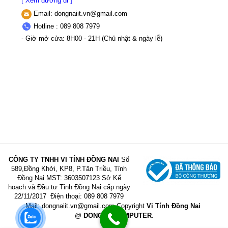
[ Xem đường đi ]
Email:
dongnaiit.vn@gmail.com
Hotline : 089 808 7979
- Giờ mở cửa: 8H00 - 21H (Chủ nhật & ngày lễ)
CÔNG TY TNHH VI TÍNH ĐỒNG NAI
Số
589,Đồng Khởi, KP8, P.Tân Triều, Tỉnh
Đồng Nai
MST: 3603507123 Sở Kế
hoạch và Đầu tư Tỉnh Đồng Nai cấp ngày
22/11/2017
Điện thoại: 089 808 7979
Mail:
dongnaiit.vn@gmail.com
Copyright
Vi Tính Đồng Nai
@
DONGNAICOMPUTER
.