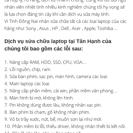
nhân viên nhiệt tình nhiều kinh nghiệm chúng tôi hy vọng sẽ
là lựa chọn đáng tin cậy khi cần dịch vụ sửa máy tính.
Vi Tính Đồng Nai nhận sửa chữa tất cả các loại laptop của các
hãng như: Sony , Asus , HP , Dell , Acer , Apple, Toshiba …
Dịch vụ
sửa chữa laptop tại Tân Hạnh
của
chúng tôi bao gồm các lỗi sau:
1. Nâng cấp RAM, HDD, SSD, CPU, VGA….
2. Lỗi nguồn, chíp, ram.
3. Sửa bàn phím, sạc pin, màn hình, camera các loại.
4. Main laptop các loại.
5. Nâng cấp phần mềm, cài win, phần mềm văn phòng….
6. Màn hình bị mờ, không lên hình.
7. Pin không dùng được lâu, không nhận xạc pin.
8. Bàn phím bị chạm, gõ không nhận phím.
9. Vỏ bị trầy xước, nứt, bể, muốn sơn lại như mới.
10. Phần mềm bị lỗi, thiếu driver, không nhận thiết bị kết nối.