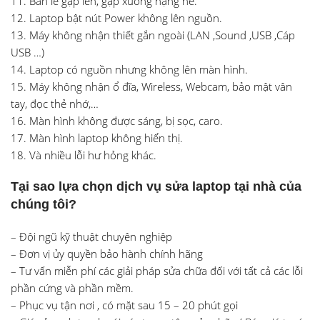
11. Bản lề gập lên, gập xuống nặng nề.
12. Laptop bật nút Power không lên nguồn.
13. Máy không nhận thiết gắn ngoài (LAN ,Sound ,USB ,Cáp
USB …)
14. Laptop có nguồn nhưng không lên màn hình.
15. Máy không nhận ổ đĩa, Wireless, Webcam, bảo mật vân
tay, đọc thẻ nhớ,…
16. Màn hình không được sáng, bị sọc, caro.
17. Màn hình laptop không hiển thị.
18. Và nhiều lỗi hư hỏng khác.
Tại sao lựa chọn dịch vụ sửa laptop tại nhà của
chúng tôi?
– Đội ngũ kỹ thuật chuyên nghiệp
– Đơn vị ủy quyền bảo hành chính hãng
– Tư vấn miễn phí các giải pháp sửa chữa đối với tất cả các lỗi
phần cứng và phần mềm.
– Phục vụ tận nơi , có mặt sau 15 – 20 phút gọi