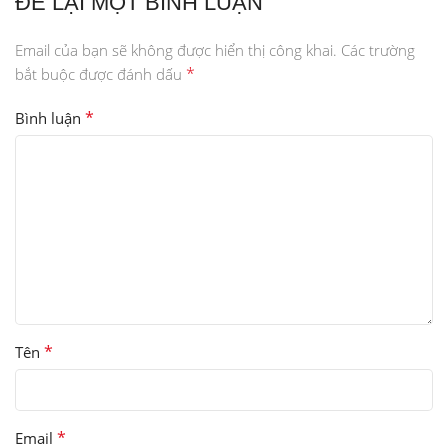
ĐỂ LẠI MỘT BÌNH LUẬN
Email của bạn sẽ không được hiển thị công khai.
Các trường
*
bắt buộc được đánh dấu
*
Bình luận
*
Tên
*
Email