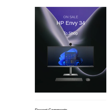
ON SALE
HP Envy 34
To Shop