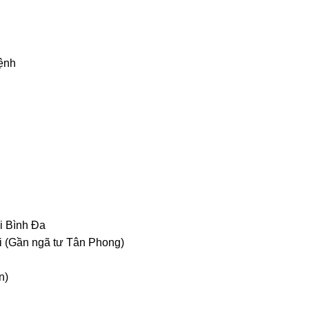
bệnh
ại Bình Đa
ai (Gần ngã tư Tân Phong)
n)