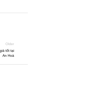
Older
iá tốt tại
An Hoà