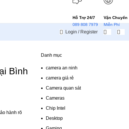
Hỗ Trợ 24/7
Vận Chuyển
089 808 7979
Miễn Phí
Login / Register
Danh mục
,
NHÀ BIÊN HÒA
camera an ninh
ại Bình
camera giá rẻ
Camera quan sát
Cameras
Chip Intel
bảo hành rõ
Desktop
Gaming