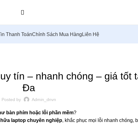
in Thanh Toán
Chính Sách Mua Hàng
Liên Hệ
,
,
NHÀ
SỬA CHỮA MÁY TÍNH TẠI PHƯỜNG THỐNG NHẤT
SỬA MÁY TÍNH TẠI 
ỬA MÁY TÍNH TẠI NHÀ BIÊN HÒA
uy tín – nhanh chóng – giá tốt t
Đa
Posted by
Admin_dnvn
hư bàn phím hoặc lỗi phần mềm
?
chữa laptop chuyên nghiệp
, khắc phục mọi lỗi nhanh chóng, 