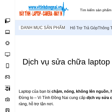
DANH MỤC SẢN PHẨM
Hổ Trợ Trả Góp
Thông T
,
SỮA CHỬA MÁY TÍNH TẠI NHÀ
SỬA CHỮA MÁY TÍNH TẠI 
S
Dịch vụ sửa chữa laptop 
Laptop của bạn bị
chậm, nóng, không lên nguồn, 
Đừng lo – Vi Tính Đồng Nai cung cấp
dịch vụ sửa 
ràng, hỗ trợ tận nơi.