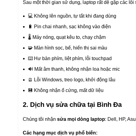
Sau một thời gian sử dụng, laptop rất dễ gặp các lỗi 
💻 Không lên nguồn, tự tắt khi đang dùng
🔋 Pin chai nhanh, sạc không vào điện
🌡 Máy nóng, quạt kêu to, chạy chậm
🧩 Màn hình sọc, bể, hiển thị sai màu
⌨️ Hư bàn phím, liệt phím, lỗi touchpad
🔊 Mất âm thanh, không nhận loa hoặc mic
🪫 Lỗi Windows, treo logo, khởi động lâu
💾 Không nhận ổ cứng, mất dữ liệu
2. Dịch vụ sửa chữa tại Bình Đa
Chúng tôi nhận
sửa mọi dòng laptop
: Dell, HP, A
Các hạng mục dịch vụ phổ biến: