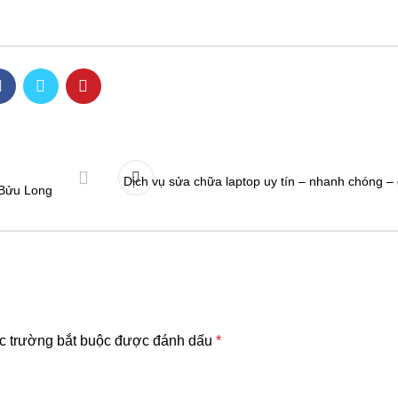
Dịch vụ sửa chữa laptop uy tín – nhanh chóng – g
i Bửu Long
c trường bắt buộc được đánh dấu
*