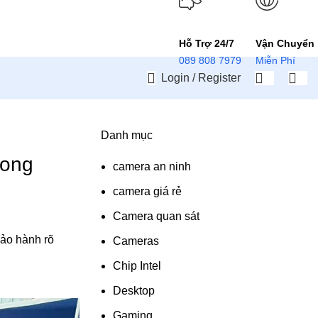
Hỗ Trợ 24/7
Vận Chuyển
089 808 7979
Miễn Phí
Login / Register
Danh mục
,
À BIÊN HÒA
Long
camera an ninh
camera giá rẻ
Camera quan sát
bảo hành rõ
Cameras
Chip Intel
Desktop
Gaming