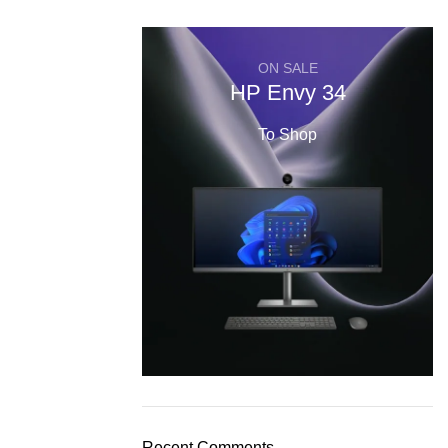
ON SALE
HP Envy 34
To Shop
Recent Comments