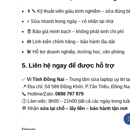
👨‍🔧 Kỹ thuật viên giàu kinh nghiệm – sửa đúng 
⚡ Sửa nhanh trong ngày – có nhận tại nhà
🧾 Báo giá minh bạch – không phát sinh chi phí
🧰 Linh kiện chính hãng – bảo hành lâu dài
🛠 Hỗ trợ doanh nghiệp, trường học, văn phòng
5. Liên hệ ngay để được hỗ trợ
✅
Vi Tính Đồng Nai
– Trung tâm sửa laptop uy tín t
📍 Địa chỉ: Số 589 Đồng Khởi, P.Tân Triều, Đồng N
📞 Hotline/Zalo:
0898 797 979
🕓 Làm việc: 8h00 – 21h00 (tất cả các ngày trong tuầ
💬 Nhận
sửa tại chỗ – lấy liền – bảo hành tận nơi
Newer