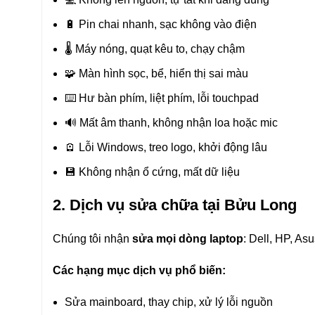
🔋 Pin chai nhanh, sạc không vào điện
🌡 Máy nóng, quạt kêu to, chạy chậm
🧩 Màn hình sọc, bể, hiển thị sai màu
⌨️ Hư bàn phím, liệt phím, lỗi touchpad
🔊 Mất âm thanh, không nhận loa hoặc mic
🪫 Lỗi Windows, treo logo, khởi động lâu
💾 Không nhận ổ cứng, mất dữ liệu
2. Dịch vụ sửa chữa tại Bửu Long
Chúng tôi nhận
sửa mọi dòng laptop
: Dell, HP, A
Các hạng mục dịch vụ phổ biến:
Sửa mainboard, thay chip, xử lý lỗi nguồn