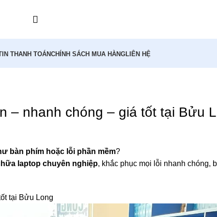
TIN THANH TOÁN
CHÍNH SÁCH MUA HÀNG
LIÊN HỆ
,
,
À
SỬA CHỮA MÁY TÍNH TẠI PHƯỜNG THỐNG NHẤT
SỬA MÁY TÍNH TẠI NH
ín – nhanh chóng – giá tốt tại Bửu 
hư bàn phím hoặc lỗi phần mềm
?
chữa laptop chuyên nghiệp
, khắc phục mọi lỗi nhanh chóng, 
tốt tại Bửu Long