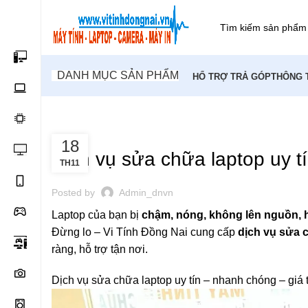
DANH MỤC SẢN PHẨM
HỔ TRỢ TRẢ GÓP
THÔNG 
,
SỮA CHỬA MÁY TÍNH TẠI NHÀ
SỬA CHỮA MÁY TÍNH TẠI NH
18
SỬA MÁY TÍNH TẠI NHÀ BIÊN HÒA
Dịch vụ sửa chữa laptop uy t
TH11
Posted by
Admin_dnvn
Laptop của bạn bị
chậm, nóng, không lên nguồn, 
Đừng lo – Vi Tính Đồng Nai cung cấp
dịch vụ sửa 
ràng, hỗ trợ tận nơi.
Dịch vụ sửa chữa laptop uy tín – nhanh chóng – giá 