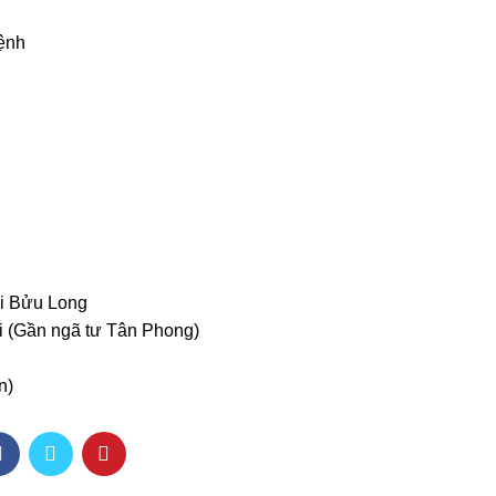
bệnh
ại Bửu Long
ai (Gần ngã tư Tân Phong)
n)