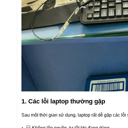
1. Các lỗi laptop thường gặp
Sau một thời gian sử dụng, laptop rất dễ gặp các lỗi 
💻 Không lên nguồn, tự tắt khi đang dùng