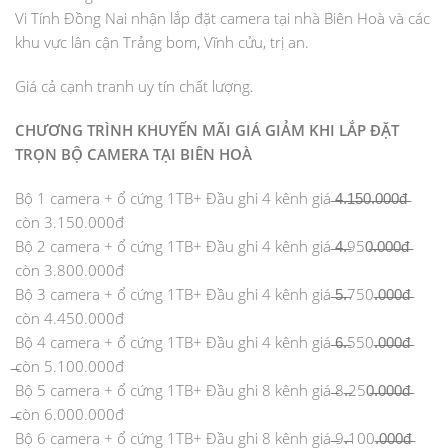
Vi Tính Đồng Nai nhận lắp đặt camera tại nhà Biên Hoà và các
khu vực lân cận Trảng bom, Vĩnh cửu, trị an.
Giá cả cạnh tranh uy tín chất lượng.
CHƯƠNG TRÌNH KHUYẾN MÃI GIÁ GIẢM KHI LẮP ĐẶT
TRỌN BỘ CAMERA TẠI BIÊN HOÀ
Bộ 1 camera + ổ cứng 1TB+ Đầu ghi 4 kênh giá ̶4̶̶.̶̶1̶̶5̶̶0̶̶.̶̶0̶̶0̶̶0̶̶đ̶
còn 3.150.000đ
Bộ 2 camera + ổ cứng 1TB+ Đầu ghi 4 kênh giá ̶4̶.̶950̶.̶0̶0̶0̶đ̶
còn 3.800.000đ
Bộ 3 camera + ổ cứng 1TB+ Đầu ghi 4 kênh giá ̶5̶.̶750.̶0̶0̶0̶đ̶
còn 4.450.000đ
Bộ 4 camera + ổ cứng 1TB+ Đầu ghi 4 kênh giá ̶6̶.̶550.̶0̶0̶0̶đ̶
̶còn 5.100.000đ
Bộ 5 camera + ổ cứng 1TB+ Đầu ghi 8 kênh giá ̶8.̶250̶.̶0̶0̶0̶đ̶
̶còn 6.000.000đ
Bộ 6 camera + ổ cứng 1TB+ Đầu ghi 8 kênh giá ̶9.̶100.̶0̶0̶0̶đ̶