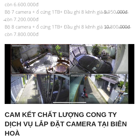
còn 6.600.000đ
Bộ 7 camera + ổ cứng 1TB+ Đầu ghi 8 kênh giá ̶9̶.̶950.̶0̶0̶0̶đ̶
̶còn 7.200.000đ
Bộ 8 camera + ổ cứng 1TB+ Đầu ghi 8 kênh giá 1̶0̶.̶800.̶0̶0̶0̶đ̶
còn 7.800.000đ
CAM KẾT CHẤT LƯỢNG CONG TY
DỊCH VỤ LẮP ĐẶT CAMERA TẠI BIÊN
HOÀ