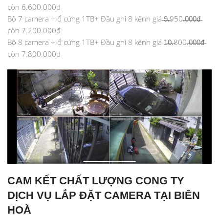
còn 6.600.000đ
Bộ 7 camera + ổ cứng 1TB+ Đầu ghi 8 kênh giá ̶9̶.̶950.̶0̶0̶0̶đ̶
̶còn 7.200.000đ
Bộ 8 camera + ổ cứng 1TB+ Đầu ghi 8 kênh giá 1̶0̶.̶800.̶0̶0̶0̶đ̶
còn 7.800.000đ
CAM KẾT CHẤT LƯỢNG CONG TY
DỊCH VỤ LẮP ĐẶT CAMERA TẠI BIÊN
HOÀ