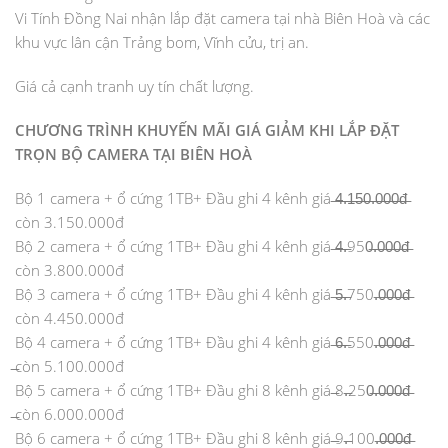
Vi Tính Đồng Nai nhận lắp đặt camera tại nhà Biên Hoà và các
khu vực lân cận Trảng bom, Vĩnh cửu, trị an.
Giá cả cạnh tranh uy tín chất lượng.
CHƯƠNG TRÌNH KHUYẾN MÃI GIÁ GIẢM KHI LẮP ĐẶT
TRỌN BỘ CAMERA TẠI BIÊN HOÀ
Bộ 1 camera + ổ cứng 1TB+ Đầu ghi 4 kênh giá ̶4̶̶.̶̶1̶̶5̶̶0̶̶.̶̶0̶̶0̶̶0̶̶đ̶
còn 3.150.000đ
Bộ 2 camera + ổ cứng 1TB+ Đầu ghi 4 kênh giá ̶4̶.̶950̶.̶0̶0̶0̶đ̶
còn 3.800.000đ
Bộ 3 camera + ổ cứng 1TB+ Đầu ghi 4 kênh giá ̶5̶.̶750.̶0̶0̶0̶đ̶
còn 4.450.000đ
Bộ 4 camera + ổ cứng 1TB+ Đầu ghi 4 kênh giá ̶6̶.̶550.̶0̶0̶0̶đ̶
̶còn 5.100.000đ
Bộ 5 camera + ổ cứng 1TB+ Đầu ghi 8 kênh giá ̶8.̶250̶.̶0̶0̶0̶đ̶
̶còn 6.000.000đ
Bộ 6 camera + ổ cứng 1TB+ Đầu ghi 8 kênh giá ̶9.̶100.̶0̶0̶0̶đ̶