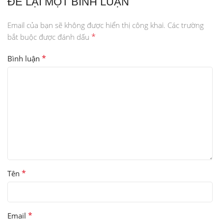
ĐỂ LẠI MỘT BÌNH LUẬN
Email của bạn sẽ không được hiển thị công khai.
Các trường
*
bắt buộc được đánh dấu
*
Bình luận
*
Tên
*
Email