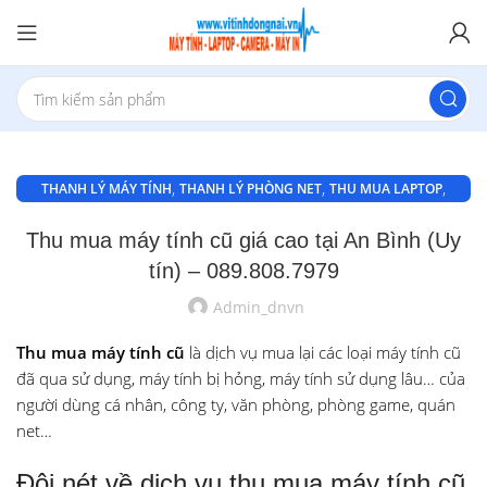
,
,
,
THANH LÝ MÁY TÍNH
THANH LÝ PHÒNG NET
THU MUA LAPTOP
,
,
THU MUA LAPTOP BIÊN HOÀ
THU MUA LAPTOP GIÁ CAO Ở AN BÌNH
Thu mua máy tính cũ giá cao tại An Bình (Uy
THU MUA MÁY TÍNH CỦ
tín) – 089.808.7979
Admin_dnvn
Thu mua máy tính cũ
là dịch vụ mua lại các loại máy tính cũ
đã qua sử dụng, máy tính bị hỏng, máy tính sử dụng lâu… của
người dùng cá nhân, công ty, văn phòng, phòng game, quán
net…
Đôi nét về dịch vụ thu mua máy tính cũ