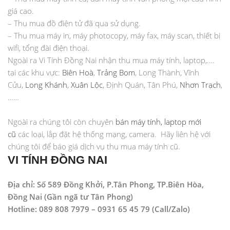
giá cao.
– Thu mua đồ điện tử đã qua sử dụng.
– Thu mua máy in, máy photocopy, máy fax, máy scan, thiết bị
wifi, tổng đài điện thoại.
Ngoài ra Vi Tính Đồng Nai nhận thu mua máy tính, laptop,….
tại các khu vực:
Biên Hoà
,
Trảng Bom
, Long Thành, Vĩnh
Cửu,
Long Khánh
,
Xuân Lộc
, Định Quán, Tân Phú,
Nhơn Trạch
,
……
Ngoài ra chúng tôi còn chuyên
bán máy tính, laptop mới
cũ
các loại, lắp đặt hệ thống mạng, camera. Hãy liên hệ với
chúng tôi để báo giá dịch vụ thu mua máy tính cũ.
VI TÍNH ĐỒNG NAI
Địa chỉ: Số 589 Đồng Khởi, P.Tân Phong, TP.Biên Hòa,
Đồng Nai (Gần ngã tư Tân Phong)
Hotline: 089 808 7979 – 0931 65 45 79 (Call/Zalo)