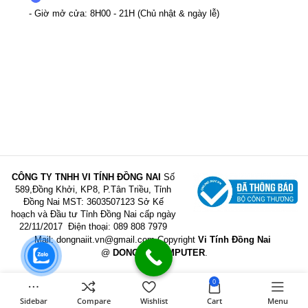
- Giờ mở cửa: 8H00 - 21H (Chủ nhật & ngày lễ)
CÔNG TY TNHH VI TÍNH ĐỒNG NAI
Số
589,Đồng Khởi, KP8, P.Tân Triều, Tỉnh
Đồng Nai
MST: 3603507123 Sở Kế
hoạch và Đầu tư Tỉnh Đồng Nai cấp ngày
22/11/2017
Điện thoại: 089 808 7979
Mail:
dongnaiit.vn@gmail.com
Copyright
Vi Tính Đồng Nai
@
DONGNAICOMPUTER
.
0
Sidebar
Compare
Wishlist
Cart
Menu