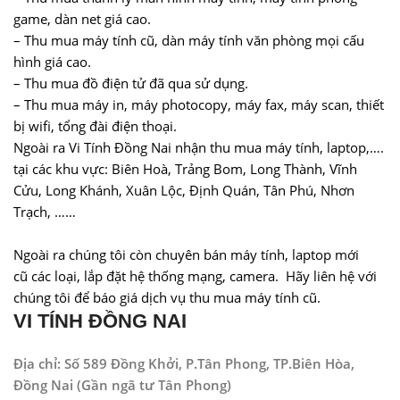
game, dàn net giá cao.
– Thu mua máy tính cũ, dàn máy tính văn phòng mọi cấu
hình giá cao.
– Thu mua đồ điện tử đã qua sử dụng.
– Thu mua máy in, máy photocopy, máy fax, máy scan, thiết
bị wifi, tổng đài điện thoại.
Ngoài ra Vi Tính Đồng Nai nhận thu mua máy tính, laptop,….
tại các khu vực:
Biên Hoà
,
Trảng Bom
, Long Thành, Vĩnh
Cửu,
Long Khánh
,
Xuân Lộc
, Định Quán, Tân Phú,
Nhơn
Trạch
, ……
Ngoài ra chúng tôi còn chuyên
bán máy tính, laptop mới
cũ
các loại, lắp đặt hệ thống mạng, camera. Hãy liên hệ với
chúng tôi để báo giá dịch vụ thu mua máy tính cũ.
VI TÍNH ĐỒNG NAI
Địa chỉ: Số 589 Đồng Khởi, P.Tân Phong, TP.Biên Hòa,
Đồng Nai (Gần ngã tư Tân Phong)