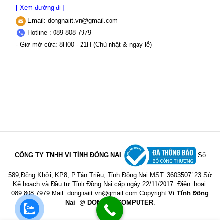
[ Xem đường đi ]
Email:
dongnaiit.vn@gmail.com
Hotline : 089 808 7979
- Giờ mở cửa: 8H00 - 21H (Chủ nhật & ngày lễ)
CÔNG TY TNHH VI TÍNH ĐỒNG NAI
Số
589,Đồng Khởi, KP8, P.Tân Triều, Tỉnh Đồng Nai
MST: 3603507123 Sở
Kế hoạch và Đầu tư Tỉnh Đồng Nai cấp ngày 22/11/2017
Điện thoại:
089 808 7979 Mail:
dongnaiit.vn@gmail.com
Copyright
Vi Tính Đồng
Nai
@
DONGNAICOMPUTER
.