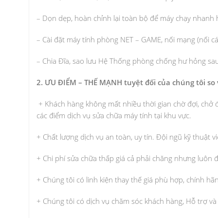
– Dọn dẹp, hoàn chỉnh lại toàn bộ để máy chạy nhanh
– Cài đặt máy tính phòng NET – GAME, nối mạng (nối cá
– Chia Đĩa, sao lưu Hệ Thống phòng chống hư hỏng sau
2. ƯU ĐIỂM – THẾ MẠNH tuyệt đối của chúng tôi so
+ Khách hàng không mất nhiều thời gian chờ đợi, chở 
các điểm dịch vụ sửa chữa máy tính tại khu vực.
+ Chất lượng dịch vụ an toàn, uy tín. Đội ngũ kỹ thuật vi
+ Chi phí sửa chữa thấp giá cả phải chăng nhưng luôn 
+ Chúng tôi có linh kiện thay thế giá phù hợp, chính hã
+ Chúng tôi có dịch vụ chăm sóc khách hàng, Hỗ trợ và 