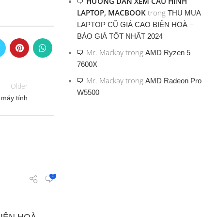
HƯỚNG DẪN XEM CẤU HÌNH
LAPTOP, MACBOOK
trong
THU MUA
LAPTOP CŨ GIÁ CAO BIÊN HOÀ –
BÁO GIÁ TỐT NHẤT 2024
Mr. Mackay
trong
AMD Ryzen 5
7600X
Mr. Mackay
trong
AMD Radeon Pro
Older
W5500
ì máy tính
0
admin_dnvn
Uncategorized
26 Th12 2024