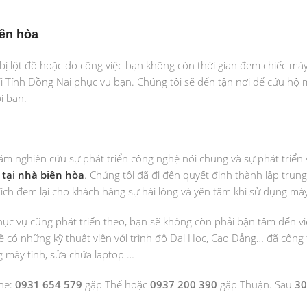
iên hòa
bị lột đồ hoặc do công việc bạn không còn thời gian đem chiếc máy
i Tính Đồng Nai
phục vụ bạn. Chúng tôi sẽ đến tận nơi để cứu hộ 
i bạn.
ăm nghiên cứu sự phát triển công nghệ nói chung và sự phát triển 
tại nhà biên hòa
. Chúng tôi đã đi đến quyết định thành lập trun
ích đem lại cho khách hàng sự hài lòng và yên tâm khi sử dụng máy
phục vụ cũng phát triển theo, bạn sẽ không còn phải bận tâm đến v
ẽ có những kỹ thuật viên với trình độ Đại Học, Cao Đẳng… đã công
g máy tính, sửa chữa laptop …
ine:
0931 654 579
gặp Thể hoặc
0937 200 390
gặp Thuận. Sau
30