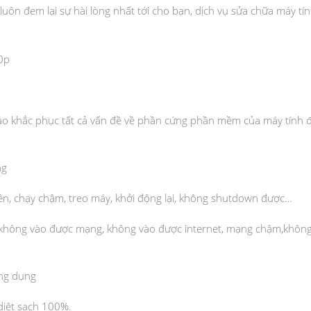
 luôn đem lại sự hài lòng nhất tới cho bạn, dịch vụ sửa chữa máy tín
ảo khắc phục tất cả vấn đề về phần cứng phần mềm của máy tính 
ng
ên, chạy chậm, treo máy, khởi động lại, không shutdown được…
fi, không vào được mạng, không vào được internet, mạng chậm,khôn
ng dụng
diệt sạch 100%.