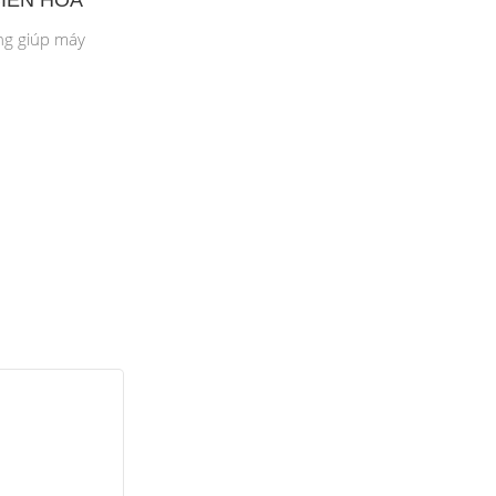
BIÊN HOÀ
DỊCH VỤ VỆ SINH MÁY TÍNH TẠI 
HOÀ
ng giúp máy
Nếu bạn đang sử dụng máy tính hằng ngày,
tính định kì là đ...
Continue Reading