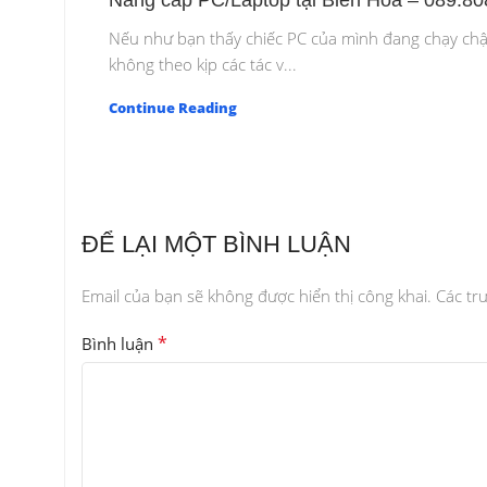
Nâng cấp PC/Laptop tại Biên Hoà – 089.80
Nếu như bạn thấy chiếc PC của mình đang chạy ch
không theo kịp các tác v...
Continue Reading
ĐỂ LẠI MỘT BÌNH LUẬN
Email của bạn sẽ không được hiển thị công khai.
Các tr
*
Bình luận