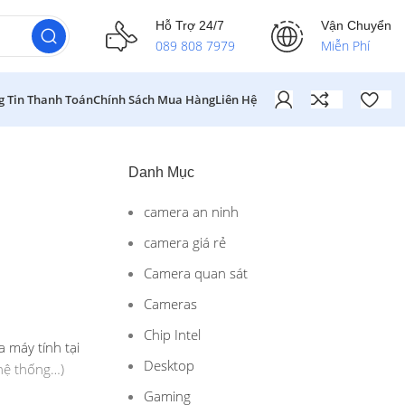
Hỗ Trợ 24/7
Vận Chuyển
089 808 7979
Miễn Phí
g Tin Thanh Toán
Chính Sách Mua Hàng
Liên Hệ
Danh Mục
camera an ninh
camera giá rẻ
Camera quan sát
Cameras
Chip Intel
 máy tính tại
Desktop
 hệ thống…)
Gaming