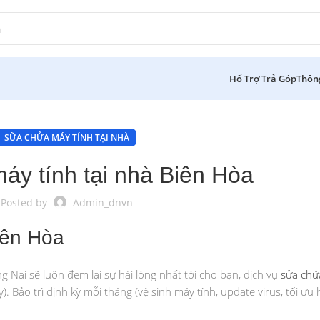
Hổ Trợ Trả Góp
Thôn
SỮA CHỬA MÁY TÍNH TẠI NHÀ
áy tính tại nhà Biên Hòa
Posted by
Admin_dnvn
iên Hòa
ng Nai sẽ luôn đem lại sự hài lòng nhất tới cho bạn, dịch vụ
sửa chữa
 Bảo trì định kỳ mỗi tháng (vệ sinh máy tính, update virus, tối ưu