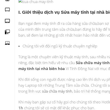
I. Giới thiệu dịch vụ Sửa máy tính tại nhà b
Bạn ngại đem máy tính đi ra cửa hàng sửa chữa,bạn sợ 
của mình đến trung tâm sửa chữa,bạn đừng lo hãy để V
bạn, sẽ đem lại những gì tốt nhất hoàn hảo nhất đến vớ
Chúng tôi với đội ngũ kỹ thuật chuyên nghiệp
Từng là một chuyên viên kỹ thuật máy tính, sau nhiều n
riêng, đặc biệt tìm hiểu về nhu cầu
Sửa chữa máy tính 
máy tính tại nhà biên hòa
Vi Tính Đồng Nai với mục đ
Khi đời sống con người được nâng cao lên thì dịch vụ 
hay Laptop tới những Trung Tâm sửa chữa. Chúng tôi s
trong lĩnh vực
sửa chữa máy tính
, bảo trì hệ thống mạn
Khi máy bạn gặp sự cố hãy gọi cho chúng tôi theo Hotl
1h
chúng tôi sẽ có mặt để khắc phục cho bạn.