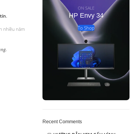
ON SALE
HP Envy 34
tín
.
To Shop
iên nhiều năm
àng.
Recent Comments