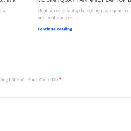
8.7979
VỆ SINH QUẠT TẢN NHIỆT LAPTOP 
ậm,
Quạt tản nhiệt laptop là một bộ phận quan trọ
tính hoạt động ổn ...
Continue Reading
*
ường bắt buộc được đánh dấu