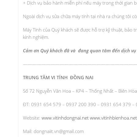
+ Dịch vụ bảo hành miễn phí nếu máy trong thời gian 
Ngoài dịch vụ sửa chữa máy tính tại nhà ra chúng tôi c
Máy Tính của Quý khách sẽ được hỗ trợ kỹ thuật, bảo tr
kinh nghiệm.
Cảm ơn Quý khách đã và đang quan tâm đến dịch vụ 
————————————————————————
TRUNG TÂM VI TÍNH ĐỒNG NAI
Số 72 Nguyễn Văn Hoa – KP4 – Thống Nhất – Biên Hòa
ĐT: 0931 654 579 – 0937 200 390 – 0931 654 379 –
Website:
www.vitinhdongnai.net
www.vitinhbienhoa.net
Mail:
dongnaiit.vn@gmail.com