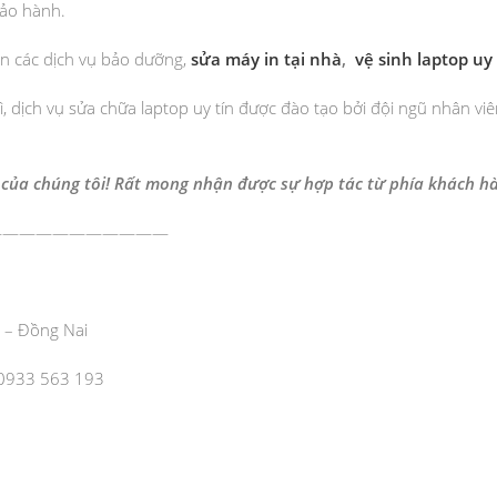
bảo hành.
òn các dịch vụ bảo dưỡng,
sửa máy in tại nhà
,
vệ sinh laptop uy 
ì, dịch vụ sửa chữa laptop uy tín được đào tạo bởi đội ngũ nhân v
của chúng tôi! Rất mong nhận được sự hợp tác từ phía khách h
———————————
 – Đồng Nai
 0933 563 193