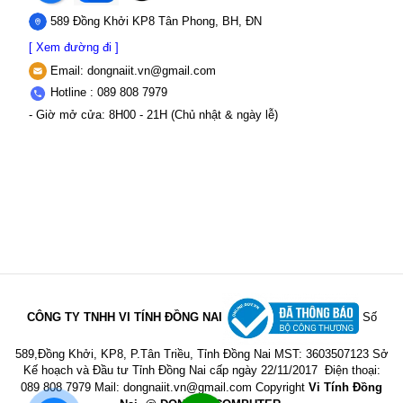
589 Đồng Khởi KP8 Tân Phong, BH, ĐN
[ Xem đường đi ]
Email:
dongnaiit.vn@gmail.com
Hotline : 089 808 7979
- Giờ mở cửa: 8H00 - 21H (Chủ nhật & ngày lễ)
CÔNG TY TNHH VI TÍNH ĐỒNG NAI
Số
589,Đồng Khởi, KP8, P.Tân Triều, Tỉnh Đồng Nai
MST: 3603507123 Sở
Kế hoạch và Đầu tư Tỉnh Đồng Nai cấp ngày 22/11/2017
Điện thoại:
089 808 7979 Mail:
dongnaiit.vn@gmail.com
Copyright
Vi Tính Đồng